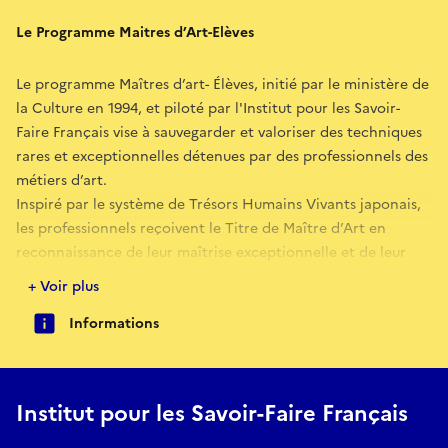
Le Programme Maitres d’Art-Elèves
Le programme Maîtres d’art- Élèves, initié par le ministère de
la Culture en 1994, et piloté par l'Institut pour les Savoir-
Faire Français vise à sauvegarder et valoriser des techniques
rares et exceptionnelles détenues par des professionnels des
métiers d’art.
Inspiré par le système de Trésors Humains Vivants japonais,
les professionnels reçoivent le Titre de Maître d’Art en
reconnaissance de leur maîtrise exceptionnelle et de leur
engagement dans la transmission auprès d’un autre
+ Voir plus
professionnel.
Informations
La commande photographique
En 2024, dans le cadre de la commande publique, trois
Institut pour les Savoir-Faire Français
photographes maîtrisant des procédés, des techniques et