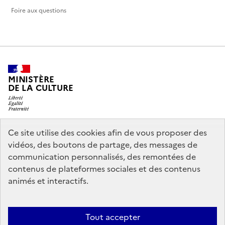
Foire aux questions
MINISTÈRE
DE LA CULTURE
Ce site utilise des cookies afin de vous proposer des
legifrance.gouv.fr
info.gouv.fr
vidéos, des boutons de partage, des messages de
communication personnalisés, des remontées de
service-public.gouv.fr
data.gouv.fr
contenus de plateformes sociales et des contenus
animés et interactifs.
Politique d’utilisation des témoins de connexion (cookies)
Politique
Tout accepter
générale de protection des données
Mentions légales
Accessibilité :