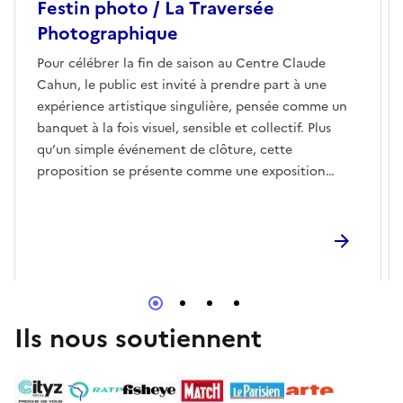
Festin photo / La Traversée
Photographique
Pour célébrer la fin de saison au Centre Claude
Cahun, le public est invité à prendre part à une
expérience artistique singulière, pensée comme un
banquet à la fois visuel, sensible et collectif. Plus
qu’un simple événement de clôture, cette
proposition se présente comme une exposition
vivante, en constante évolution, où chacun est
convié à observer, circuler, ressentir et, d’une
certaine manière, participer. L’espace d’exposition
se transforme pour l’occasion en une grande table
symbolique, lieu de rencontre et de partage, où les
images remplacent les mets et où la création
devient le langage commun.Au cœur de ce projet,
Ils nous soutiennent
les productions photographiques réalisées tout au
long de l’année dans le cadre d’ateliers de pratique
occupent une place centrale. Ces ateliers, menés