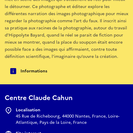
le détourner. Ce photographe et éditeur explore les
différentes narration des images photographique pour mieux
regarder la photographie comme l’art du faux. Il inscrit ainsi
sa pratique aux racines de la photographie, autour du travail
d’Hippolyte Bayard, quand le réel se parait de fiction pour
mieux se montrer, quand la place du soupçon était encore
possible face a des images qui affirmaient, contre toute
définition scientifique, l’imaginaire qu’ouvre la création.
Informations
Centre Claude Cahun
Localisation
45 Rue de Richebourg, 44000 Nantes, France, Loire-
Atlantique, Pays de la Loire, France