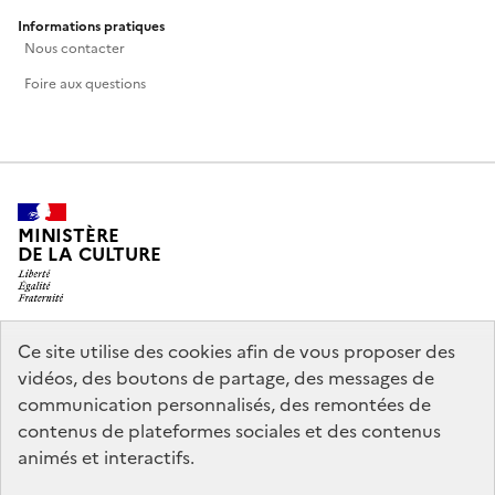
Informations pratiques
Nous contacter
Foire aux questions
MINISTÈRE
DE LA CULTURE
Ce site utilise des cookies afin de vous proposer des
legifrance.gouv.fr
info.gouv.fr
vidéos, des boutons de partage, des messages de
communication personnalisés, des remontées de
service-public.gouv.fr
data.gouv.fr
contenus de plateformes sociales et des contenus
animés et interactifs.