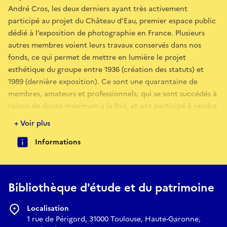
André Cros, les deux derniers ayant très activement
participé au projet du Château d’Eau, premier espace public
dédié à l’exposition de photographie en France. Plusieurs
autres membres voient leurs travaux conservés dans nos
fonds, ce qui permet de mettre en lumière le projet
esthétique du groupe entre 1936 (création des statuts) et
1989 (dernière exposition). Ce sont une quarantaine de
membres, amateurs et professionnels, qui se sont succédés à
raison de douze maximum à la fois, et ont participé à rendre
évident le projet d’une galerie dédiée à la photographie à
+ Voir plus
Jean Dieuzaide d’ouvrir la galerie du Château d’Eau en 1974.
Informations
Bibliothèque d'étude et du patrimoine
Localisation
1 rue de Périgord, 31000 Toulouse, Haute-Garonne,