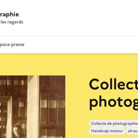
graphie
les regards
pace presse
Collec
photog
Collecte de photographie
Handicap moteur
all-ac