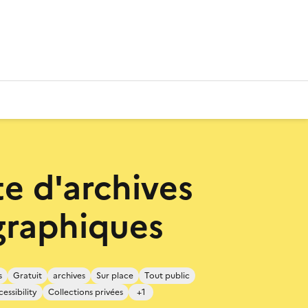
te d'archives
raphiques
s
Gratuit
archives
Sur place
Tout public
cessibility
Collections privées
+1