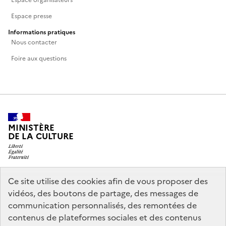
Espace organisateurs
Espace presse
Informations pratiques
Nous contacter
Foire aux questions
MINISTÈRE
DE LA CULTURE
Ce site utilise des cookies afin de vous proposer des
legifrance.gouv.fr
info.gouv.fr
vidéos, des boutons de partage, des messages de
communication personnalisés, des remontées de
service-public.gouv.fr
data.gouv.fr
contenus de plateformes sociales et des contenus