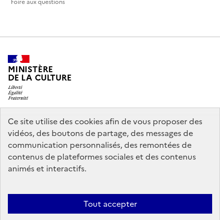
Foire aux questions
MINISTÈRE
DE LA CULTURE
Ce site utilise des cookies afin de vous proposer des
legifrance.gouv.fr
info.gouv.fr
vidéos, des boutons de partage, des messages de
communication personnalisés, des remontées de
service-public.gouv.fr
data.gouv.fr
contenus de plateformes sociales et des contenus
animés et interactifs.
Politique d’utilisation des témoins de connexion (cookies)
Politique
Tout accepter
générale de protection des données
Mentions légales
Accessibilité :