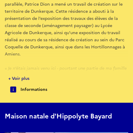
parallèle, Patrice Dion a mené un travail de création sur le
territoire de Dunkerque. Cette résidence a abouti à la
présentation de l’exposition des travaux des élèves de la
classe de seconde (aménagement paysager) au Lycée
Agricole de Dunkerque, ainsi qu’une exposition du travail
réalisé au cours de sa résidence de création au sein du Parc
Coquelle de Dunkerque, ainsi que dans les Hortillonnages à
Amiens.
«
Je n’étais jamais venu ici - pourtant une partie de ma famille
est originaire des Hauts-de-France. Comme beaucoup, elle a
+ Voir plus
fui durant l’exode de 40, devant l’envahisseur... Alors quand on
Informations
m’a proposé cette résidence, quelque chose d’indicible a
résonné en moi. Écrire sur un pan de ce territoire, à la lumière
du soleil sur du végétal, aire liminale de nos perceptions … J'ai
pris le temps de voir, de ressentir cette ville chargée
Maison natale d'Hippolyte Bayard
d'histoire, comme une traversée temporelle. Un itinéraire sans
ordre voulu, sans nostalgie ni fantasme, que mon
cheminement permet de relier aux vivants. Les tirages