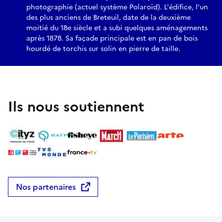
Bayard. Cette programmation se compose de diffusion
photographie (actuel système Polaroïd). L'édifice, l'un
d’expositions, associée à des actions d’éducation à l’image et
des plus anciens de Breteuil, date de la deuxième
de médiation.
moitié du 18e siècle et a subi quelques aménagements
après 1878. Sa façade principale est en pan de bois
➜ Pour les groupes : réservation possible sur rendez-vous du
hourdé de torchis sur solin en pierre de taille.
lundi au vendredi
Ils nous soutiennent
Nos partenaires