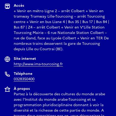
que le regard pressé ne saurait voir, ce qu’Henri Cartier
Accès
Bresson, qu’il admire, appelait « l’instant décisif ». Quand un
+ Venir en métro Ligne 2 – arrêt Colbert + Venir en
ouvrier passe dans le cadre, il fera partie de la composition.
tramway Tramway Lille-Tourcoing – arrêt Tourcoing
centre + Venir en bus Liane 4 | Bus 35 | Bus 17 | Bus 84 |
Son regard nous permet de revisiter notre monde
Bus 87 | Z4 – arrêt Colbert + Venir en V’Lille Station
contemporain à l’échelle des hommes, qui apparaissent et
Tourcoing Mairie – 6 rue Nationale Station Colbert –
humanisent les architectures.
rue de Gand, face au Lycée Colbert + Venir en TER De
nombreux trains desservent la gare de Tourcoing
Serge Najjar est dans la lignée des artistes photographes
depuis Lille ou Courtrai (BE).
esthètes, de Man Ray à Lucien Clergue, qui impriment leurs
Site internet
marques attestant d’une intention artistique. De sorte que
http://www.ima-tourcoing.fr
ses photographies ne sont jamais un calque de la réalité mais
son exact inverse.
Téléphone
0328350400
Dans un pays marqué par la guerre, ces photographies
À propos
prennent une dimension symbolique, politique. Entre
Partez à la découverte des cultures du monde arabe
construction, destruction et reconstruction, le Liban n’a de
avec l’Institut du monde arabe-Tourcoing et sa
cesse de se réinventer après chaque blessure. Les immeubles
programmation pluridisciplinaire donnant à voir la
de Najjar racontent aussi un pays qui continuellement se
diversité et la richesse de cette partie du monde. A
relève. Chaque photographie devient alors une suspension
travers deux expositions par an, vous découvrirez la