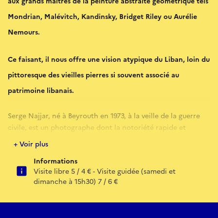
aux grands maîtres de la peinture abstraite géométrique tels
Mondrian, Malévitch, Kandinsky, Bridget Riley ou Aurélie
Nemours.
Ce faisant, il nous offre une vision atypique du Liban, loin du
pittoresque des vieilles pierres si souvent associé au
patrimoine libanais.
Serge Najjar, né à Beyrouth en 1973, à la veille de la guerre
civile, est un photographe dont la notoriété rapide et
immense est le fruit des réseaux sociaux. Il se fera connaître
+ Voir plus
sous le nom de « serjios » sur Instagram. Largement
Informations
autodidacte, il travaille d’abord avec son smartphone avant
Visite libre 5 / 4 € - Visite guidée (samedi et
de se tourner vers la photographie argentique. En 2011, il est
dimanche à 15h30) 7 / 6 €
nominé au prix Pictet pour une photographie prise à l’aide
de son téléphone portable. Il remporte ensuite le prix
Photomed en 2014.