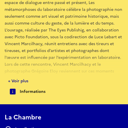
espace de dialogue entre passé et présent, Les
métamorphoses du laboratoire célèbre la photographie non
seulement comme art visuel et patrimoine historique, mais
aussi comme culture du geste, de la lumière et du temps.
L’ouvrage, réalisée par The Eyes Publishig, en collaboration
avec Picto Foundation, sous la codirection de Luce Lebart et
Vincent Marcilhacy, réunit entretiens avec des tireurs et
tireuses, et portfolios d’artistes et photographes dont
l’œuvre est influencée par l’expérimentation en laboratoire.
Lors de cette rencontre, Vincent Marcilhacy et le
photographe Grégoire Eloy reviennent sur ces moments
particuliers associés à l’apparition de l’image sur le papier.
+ Voir plus
En événement organisé en partenariat avec Eyes Wide Open
Informations
et Picto Foundation, en présence du photographe Grégoire
Eloy
La Chambre