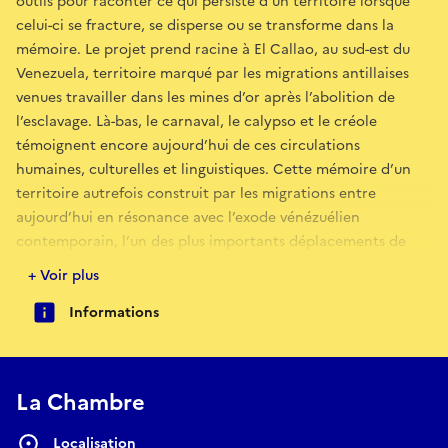
outils pour raconter ce qui persiste d’un territoire lorsque
celui-ci se fracture, se disperse ou se transforme dans la
mémoire. Le projet prend racine à El Callao, au sud-est du
Venezuela, territoire marqué par les migrations antillaises
venues travailler dans les mines d’or après l’abolition de
l’esclavage. Là-bas, le carnaval, le calypso et le créole
témoignent encore aujourd’hui de ces circulations
humaines, culturelles et linguistiques. Cette mémoire d’un
territoire autrefois construit par les migrations entre
aujourd’hui en résonance avec l’exode vénézuélien
contemporain, l’un des plus importants déplacements de
population au monde.
+ Voir plus
À partir de cette histoire, nous avons entrepris un voyage à
Informations
travers plusieurs territoires de la Caraïbe et l’Amazonie –
Guadeloupe, Trinidad et Tobago, Guyane française –
auxquels s’ajoute un quatrième territoire, invisible et
fantasmé : le Venezuela lui-même. Chaque chapitre du projet
La Chambre
constitue un espace de recherche, de reconnexion et de
projection. Nous y avons cherché des traces capables de
Localisation