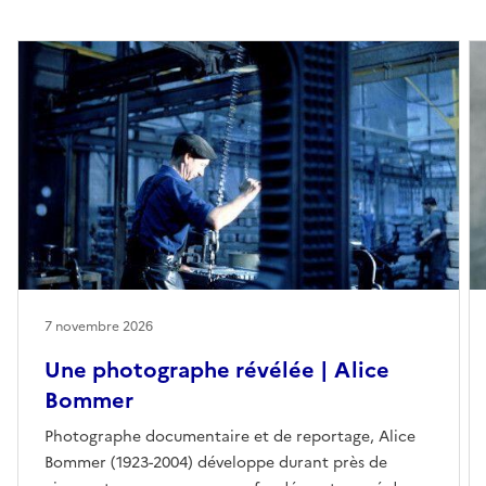
expérience immersive où le spectateur puisse ressentir les
tensions entre absence et présence, mémoire et disparition,
fête et effondrement.
Cet « atlas d’un pays imaginé » tente ainsi de cartographier
une géographie intérieure : celle des territoires que l’on
continue à porter en soi lorsque vivre loin de sa terre
devient une condition permanente.
Oleñka Carrasco & La Chica
Le Prix Swiss Life à 4 mains, décerné par la Fondation Swiss
Life, est l’unique prix photographie et musique en France.
Destiné à révéler ou valoriser des talents, ce prix artistique
récompense tous les deux ans un projet de création croisée
7 novembre 2026
et originale d’un·e photographe et d’un·e compositeur·rice.
Les artistes remercient leur partenaire Pro Image Service.
Une photographe révélée | Alice
Bommer
Photographe documentaire et de reportage, Alice
Bommer (1923-2004) développe durant près de