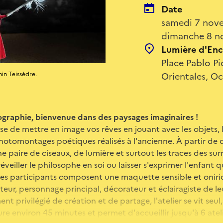
Date
samedi 7 nove
dimanche 8 n
Lumière d'Enc
Place Pablo Pi
Orientales, Oc
in Teissèdre.
ographie, bienvenue dans des paysages imaginaires !
se de mettre en image vos rêves en jouant avec les objets, l
otomontages poétiques réalisés à l'ancienne. À partir de 
e paire de ciseaux, de lumière et surtout les traces des sur
éveiller le philosophe en soi ou laisser s'exprimer l'enfant 
, les participants composent une maquette sensible et oniriq
teur, personnage principal, décorateur et éclairagiste de le
privilégié de création et de partage, l'atelier se vit seul,
re environ 45 minutes et permet d'accueillir jusqu'à 6 atel