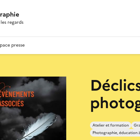
graphie
les regards
pace presse
Déclics
photo
Atelier et formation
Gra
Photographie, éducation à