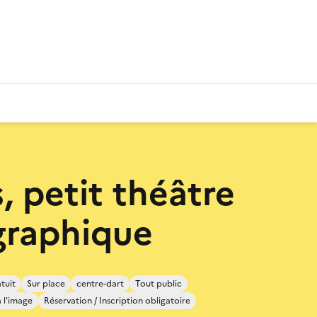
, petit théâtre
graphique
tuit
Sur place
centre-dart
Tout public
 l'image
Réservation / Inscription obligatoire