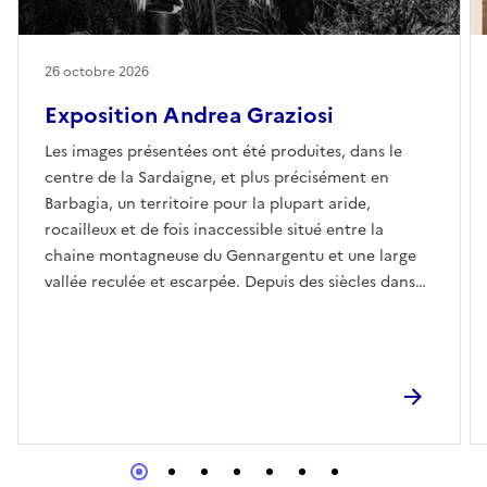
26 octobre 2026
Exposition Andrea Graziosi
Les images présentées ont été produites, dans le
centre de la Sardaigne, et plus précisément en
Barbagia, un territoire pour la plupart aride,
rocailleux et de fois inaccessible situé entre la
chaine montagneuse du Gennargentu et une large
vallée reculée et escarpée. Depuis des siècles dans
ces lieux, domine une culture qui tourne autour des
cycles de la nature et de tous ses éléments qui la
composent: la terre, l’eau, le soleil, ainsi que les
animaux tant domestiques que sauvages. Certaines
études historiques menées sur ces traditions, tel que
les vêtements, les masques et la théâtralité des
gestes laissent penser à des origines