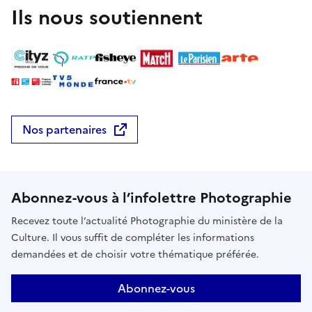
protohistoriques. L’intention de ce projet
Ils nous soutiennent
photographique, est de représenter la puissante et
arcane impulsion, que ces habitants ont avec leurs
masques, que va au-delà de la simple théâtralité et
folklore.
Nos partenaires
Abonnez-vous à l’infolettre Photographie
Recevez toute l’actualité Photographie du ministère de la
Culture. Il vous suffit de compléter les informations
demandées et de choisir votre thématique préférée.
Abonnez-vous