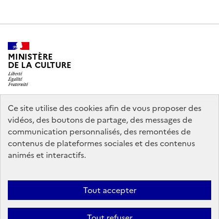
MINISTÈRE
DE LA CULTURE
Ce site utilise des cookies afin de vous proposer des
legifrance.gouv.fr
info.gouv.fr
vidéos, des boutons de partage, des messages de
communication personnalisés, des remontées de
service-public.gouv.fr
data.gouv.fr
contenus de plateformes sociales et des contenus
animés et interactifs.
Politique d’utilisation des témoins de connexion (cookies)
Politique
Tout accepter
générale de protection des données
Mentions légales
Accessibilité :
partiellement conforme
Nous contacter
Tout refuser