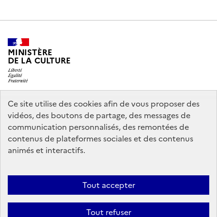
MINISTÈRE
DE LA CULTURE
Ce site utilise des cookies afin de vous proposer des
legifrance.gouv.fr
info.gouv.fr
vidéos, des boutons de partage, des messages de
communication personnalisés, des remontées de
service-public.gouv.fr
data.gouv.fr
contenus de plateformes sociales et des contenus
animés et interactifs.
Politique d’utilisation des témoins de connexion (cookies)
Politique
Tout accepter
générale de protection des données
Mentions légales
Accessibilité :
partiellement conforme
Nous contacter
Tout refuser