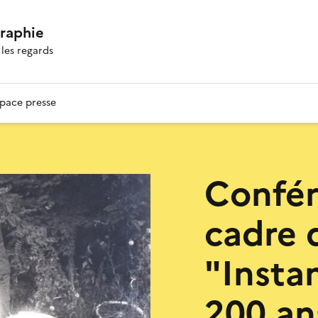
graphie
les regards
pace presse
Confér
cadre 
"Insta
200 an