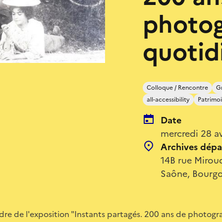
photog
quotid
Colloque / Rencontre
Gr
all-accessibility
Patrimoi
Date
mercredi 28 a
Archives dépa
14B rue Mirou
Saône, Bourg
dre de l'exposition "Instants partagés. 200 ans de photogr