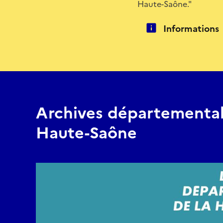
Haute-Saône."
Informations
Archives départemental
Haute-Saône