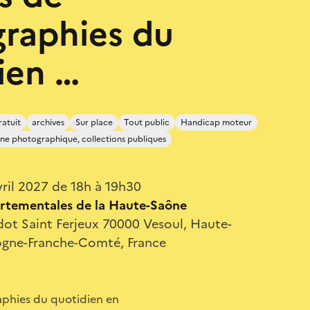
raphies du
ien …
atuit
archives
Sur place
Tout public
Handicap moteur
ne photographique, collections publiques
vril 2027 de 18h à 19h30
rtementales de la Haute-Saône
dot Saint Ferjeux 70000 Vesoul, Haute-
ogne-Franche-Comté, France
aphies du quotidien en