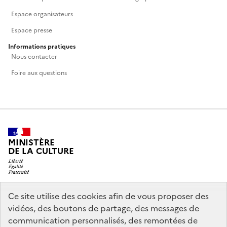
Espace organisateurs
Espace presse
Informations pratiques
Nous contacter
Foire aux questions
MINISTÈRE
DE LA CULTURE
Ce site utilise des cookies afin de vous proposer des
legifrance.gouv.fr
info.gouv.fr
vidéos, des boutons de partage, des messages de
communication personnalisés, des remontées de
service-public.gouv.fr
data.gouv.fr