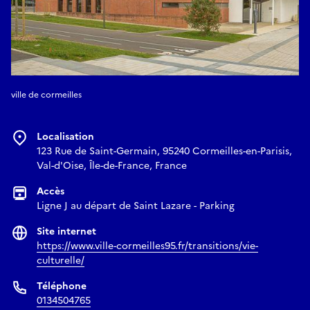
ville de cormeilles
Localisation
123 Rue de Saint-Germain, 95240 Cormeilles-en-Parisis,
Val-d'Oise, Île-de-France, France
Accès
Ligne J au départ de Saint Lazare - Parking
Site internet
https://www.ville-cormeilles95.fr/transitions/vie-
culturelle/
Téléphone
0134504765