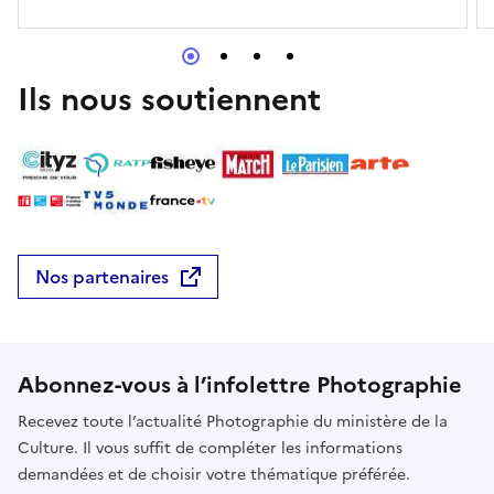
généalogie. Venez imprimer avec eux une image, un
souvenir, une couleur pour figer, à travers vos
regards, le moment présent.Spectacle de danse,
création par la compagnie Le temps d'un
Ils nous soutiennent
mouvement.E-mailarchives@ladrome.frRéserver
Nos partenaires
Abonnez-vous à l’infolettre Photographie
Recevez toute l’actualité Photographie du ministère de la
Culture. Il vous suffit de compléter les informations
demandées et de choisir votre thématique préférée.