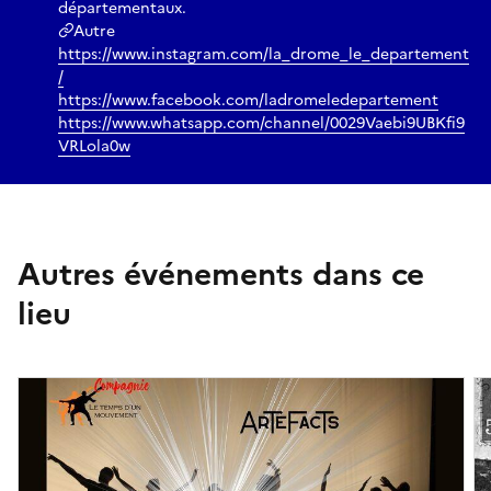
départementaux.
Autre
https://www.instagram.com/la_drome_le_departement
/
https://www.facebook.com/ladromeledepartement
https://www.whatsapp.com/channel/0029Vaebi9UBKfi9
VRLola0w
Autres événements dans ce
lieu