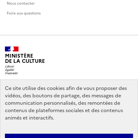
Nous contacter
Foire aux questions
MINISTÈRE
DE LA CULTURE
Ce site utilise des cookies afin de vous proposer des
legifrance.gouv.fr
info.gouv.fr
vidéos, des boutons de partage, des messages de
communication personnalisés, des remontées de
service-public.gouv.fr
data.gouv.fr
contenus de plateformes sociales et des contenus
animés et interactifs.
Politique d’utilisation des témoins de connexion (cookies)
Politique