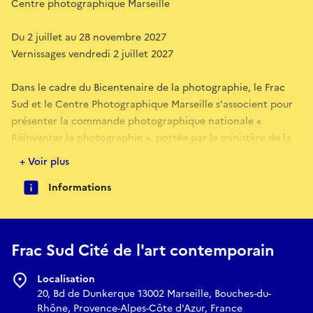
Centre photographique Marseille
Du 2 juillet au 28 novembre 2027
Vernissages vendredi 2 juillet 2027
Dans le cadre du Bicentenaire de la photographie, le Frac
Sud et le Centre Photographique Marseille s'associent pour
présenter la commande photographique nationale «
Réinventer la photographie », portée par le ministère de la
Culture et le Centre national des arts plastiques. Cette
+ Voir plus
commande réunit quinze projets d'artistes témoignant de la
Informations
vitalité de la création contemporaine dans le champ élargi
de la photographie.
Les œuvres des quinze lauréats sont exposées à Marseille
sous la forme d'une exposition en deux volets, présentés
Frac Sud Cité de l'art contemporain
simultanément au Frac Sud, Cité de l'art contemporain, et
au Centre photographique Marseille, dans le quartier de la
Localisation
Joliette / Euromed.
20, Bd de Dunkerque 13002 Marseille, Bouches-du-
Cette exposition s'ouvrira en amont des Rencontres d'Arles,
Rhône, Provence-Alpes-Côte d'Azur, France