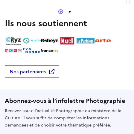
histoire visuelle commune à l’ère d’Internet et de
l’émergence d’outils créatifs basés sur l’intelligence
artificielle. Leur impact sur la photographie et la
Ils nous soutiennent
capacité de celle-ci à traduire la réalité et à écrire
l’histoire soulignent la nécessité de repenser en
permanence notre rapport aux images et aux
nouvelles technologies. En partenariat avec LinCS
(Université de Strasbourg), IDEAS (Aix-Marseille
Université), Frac Sud - Cité de l'art contemporain,
Centre Photographique Marseille.
Nos partenaires
Abonnez-vous à l’infolettre Photographie
Recevez toute l’actualité Photographie du ministère de la
Culture. Il vous suffit de compléter les informations
demandées et de choisir votre thématique préférée.