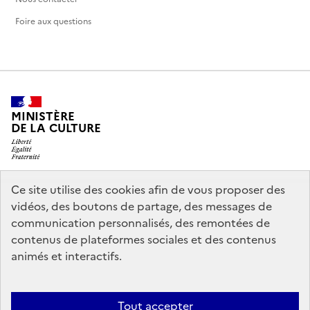
Foire aux questions
MINISTÈRE
DE LA CULTURE
Ce site utilise des cookies afin de vous proposer des
legifrance.gouv.fr
info.gouv.fr
vidéos, des boutons de partage, des messages de
communication personnalisés, des remontées de
service-public.gouv.fr
data.gouv.fr
contenus de plateformes sociales et des contenus
animés et interactifs.
Politique d’utilisation des témoins de connexion (cookies)
Politique
Tout accepter