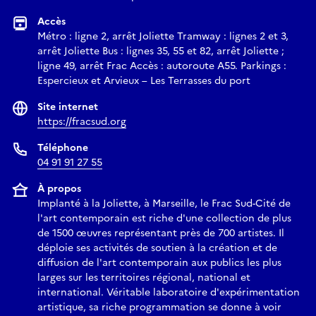
dans le cadre du Grand Arles Express. Le public y découvrira
Accès
deux approches complémentaires : l'une mettant en exergue
Métro : ligne 2, arrêt Joliette Tramway : lignes 2 et 3,
l'empreinte sociale des paysages, l'autre s'intéressant aux
arrêt Joliette Bus : lignes 35, 55 et 82, arrêt Joliette ;
origines de l'image à travers l'acception technique de
ligne 49, arrêt Frac Accès : autoroute A55. Parkings :
l'empreinte.
Espercieux et Arvieux – Les Terrasses du port
Site internet
Réserver
https://fracsud.org
Téléphone
04 91 91 27 55
À propos
Implanté à la Joliette, à Marseille, le Frac Sud-Cité de
l'art contemporain est riche d'une collection de plus
de 1500 œuvres représentant près de 700 artistes. Il
déploie ses activités de soutien à la création et de
diffusion de l'art contemporain aux publics les plus
larges sur les territoires régional, national et
international. Véritable laboratoire d'expérimentation
artistique, sa riche programmation se donne à voir