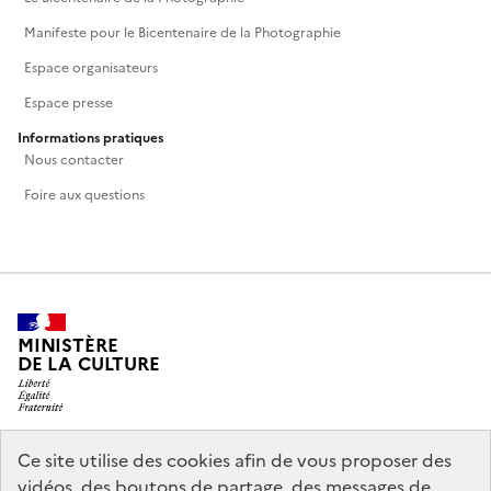
Manifeste pour le Bicentenaire de la Photographie
Espace organisateurs
Espace presse
Informations pratiques
Nous contacter
Foire aux questions
MINISTÈRE
DE LA CULTURE
Ce site utilise des cookies afin de vous proposer des
legifrance.gouv.fr
info.gouv.fr
vidéos, des boutons de partage, des messages de