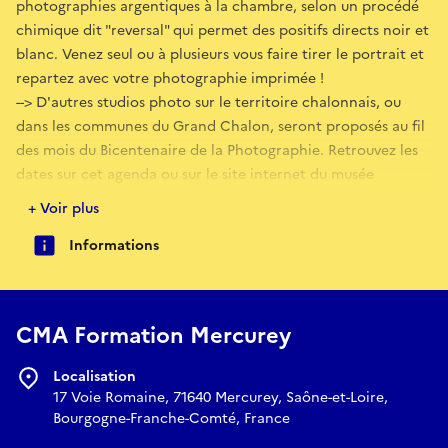
photographies argentiques à la chambre, selon un procédé
chimique dit "reversal" qui permet des positifs directs noir et
blanc. Venez seul ou à plusieurs vous faire tirer le portrait et
repartez avec votre photographie imprimée !
--> D'autres studios photo sur le territoire chalonnais, ou
dans les communes du Grand Chalon, seront proposés au fil
des mois du Bicentenaire de la Photographie. Retrouvez les
dates sur cet agenda ou sur le site internet du musée
Nicéphore Niépce.
+ Voir plus
Informations
CMA Formation Mercurey
Localisation
17 Voie Romaine, 71640 Mercurey, Saône-et-Loire,
Bourgogne-Franche-Comté, France