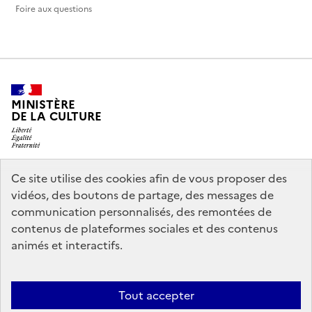
Foire aux questions
MINISTÈRE
DE LA CULTURE
Ce site utilise des cookies afin de vous proposer des
legifrance.gouv.fr
info.gouv.fr
vidéos, des boutons de partage, des messages de
communication personnalisés, des remontées de
service-public.gouv.fr
data.gouv.fr
contenus de plateformes sociales et des contenus
animés et interactifs.
Politique d’utilisation des témoins de connexion (cookies)
Politique
Tout accepter
générale de protection des données
Mentions légales
Accessibilité :