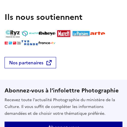
et repartez avec votre photographie imprimée !Ce
studio est gratuit, sur réservation à
Ils nous soutiennent
communication.wm@ch-chalon71.fr.D'autres studios
photo sur le territoire chalonnais, ou dans les
communes du Grand Chalon, seront proposés au fil
des mois du Bicentenaire de la Photographie.
Retrouvez d'autres dates sur cet agenda ou sur le
site internet du musée Nicéphore Niépce.E-
mailcommunication.wm@ch-chalon71.fr
Nos partenaires
Abonnez-vous à l’infolettre Photographie
Recevez toute l’actualité Photographie du ministère de la
Culture. Il vous suffit de compléter les informations
demandées et de choisir votre thématique préférée.