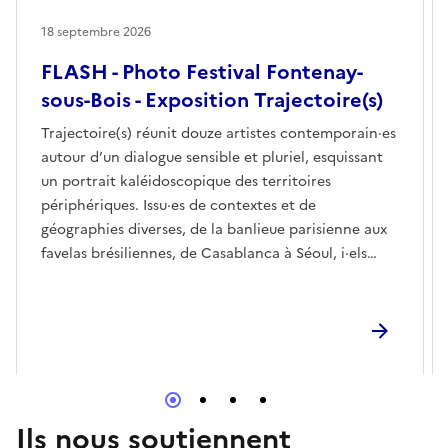
18 septembre 2026
FLASH - Photo Festival Fontenay-
sous-Bois - Exposition Trajectoire(s)
Trajectoire(s) réunit douze artistes contemporain·es
autour d’un dialogue sensible et pluriel, esquissant
un portrait kaléidoscopique des territoires
périphériques. Issu·es de contextes et de
géographies diverses, de la banlieue parisienne aux
favelas brésiliennes, de Casablanca à Séoul, i·els
explorent ces espaces à la fois vécus et projetés.À
travers la photographie, le film, l’installation ou le
livre d’artiste, les œuvres interrogent les formes de
vie qui émergent dans ces zones souvent reléguées
aux marges. Elles révèlent des réalités où se mêlent
reconnaissance et mise à l’écart, mémoire et
transformation, contrainte et émancipation.Les
Ils nous soutiennent
artistes s’attachent aux gestes, aux corps, aux voix et