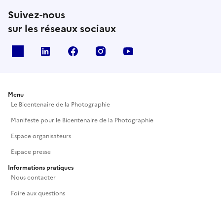
où se redéfinissent, en creux, les contours de nos
Suivez-nous
sociétés contemporaines. Les artistes présenté·es
:Carolina Arantes, Sabrina Belouaar, Mohamed
sur les réseaux sociaux
Bourouissa, Laïs Decaster, Hicham Gardaf, Marjorie
Gosset, Gil Lesage, Anne Mocaër, Adriana Pagliai,
X
Linkedin
Facebook
Instagram
Youtube
Léa Rivera-Hadjes, Sandra Rocha et Rio Saito.
Menu
Le Bicentenaire de la Photographie
Manifeste pour le Bicentenaire de la Photographie
Espace organisateurs
Espace presse
Informations pratiques
Nous contacter
Foire aux questions