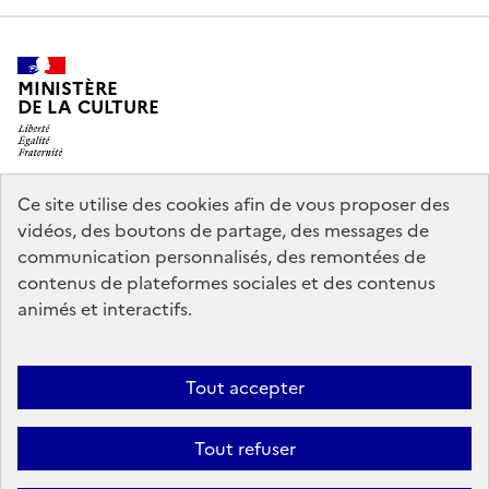
MINISTÈRE
DE LA CULTURE
Ce site utilise des cookies afin de vous proposer des
legifrance.gouv.fr
info.gouv.fr
vidéos, des boutons de partage, des messages de
communication personnalisés, des remontées de
service-public.gouv.fr
data.gouv.fr
contenus de plateformes sociales et des contenus
animés et interactifs.
Politique d’utilisation des témoins de connexion (cookies)
Politique
Tout accepter
générale de protection des données
Mentions légales
Accessibilité :
partiellement conforme
Nous contacter
Tout refuser