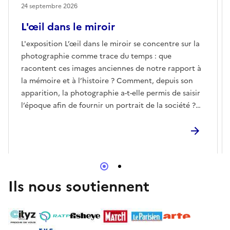
24 septembre 2026
L'œil dans le miroir
L'exposition L’œil dans le miroir se concentre sur la
photographie comme trace du temps : que
racontent ces images anciennes de notre rapport à
la mémoire et à l’histoire ? Comment, depuis son
apparition, la photographie a-t-elle permis de saisir
l’époque afin de fournir un portrait de la société ?
La richesse et la profusion des sujets permettent de
mettre en lumière cette proximité que chacun a
avec le support photographique : carte souvenir,
portrait de célébrité ou de famille, souvenir de
guerre ou de fête, etc.À partir des années 1850, les
studios photographiques se multiplient, offrant à
Ils nous soutiennent
chacun la possibilité de laisser une trace de son
existence. La diversité des sujets illustre
l’attachement de chacun à la photographie et son
aspect à la fois proche et universel. À partir d’une