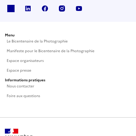
Chaque visage interroge le spectateur sur l’identité,
X
Linkedin
Facebook
Instagram
Youtube
les espoirs et les peines de ces inconnus, reflète la
diversité sociale et l’esprit du temps et invite à une
réflexion sur la condition humaine, d’hier et
d’aujourd’hui.
Menu
Le Bicentenaire de la Photographie
Manifeste pour le Bicentenaire de la Photographie
Espace organisateurs
Espace presse
Informations pratiques
Nous contacter
Foire aux questions