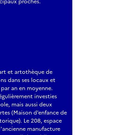
icipaux proches.
art et artothèque de
ns dans ses locaux et
s par an en moyenne.
égulièrement investies
cole, mais aussi deux
artes (Maison d'enfance de
orique). Le 208, espace
e l'ancienne manufacture