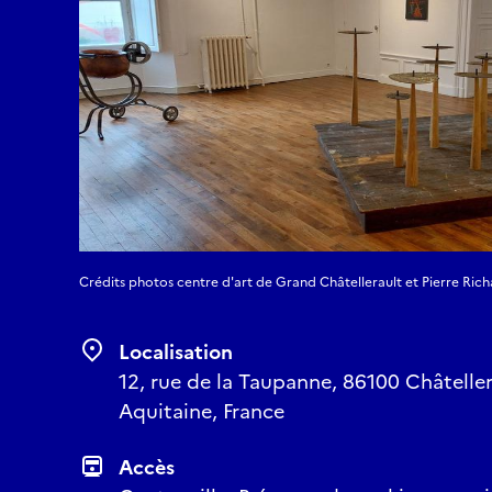
photographies rares qu’
Les photographies de Par
TER en Nouvelle-Aquit
transport durable, ses 
remarquant des moment
penser. Les photograph
Aquitaine, elles attire
vernaculaires. L’expos
Partyka en Nouvelle-Aq
Crédits photos centre d'art de Grand Châtellerault et Pierre Richa
Localisation
12, rue de la Taupanne, 86100 Châteller
Aquitaine, France
Accès