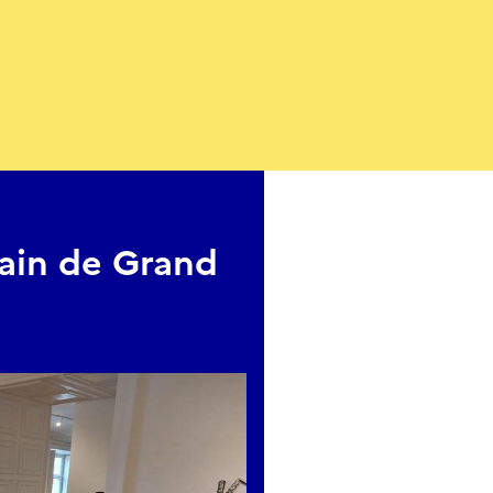
sa construction dans nos villes et nos villages, alors que no
s de notre vie quotidienne. Leurs images entrelacent le t
nt les choses changent et comment elles restent les mêm
ère Eugène Atget comme le plus important photographe fran
une source d’inspiration majeure pour la propre photograp
oche de la photographie est très différente : Atget avec se
sées de manière formelle, contre Partyka avec ses négatif
 librement. Il est important de noter qu’Atget est origina
ès de Bordeaux à Libourne, le 12 février 1857. L’exposition e
ain de Grand
2027, année importante puisque c’est le centenaire de la mo
nte du travail de ces deux photographes mettra en lumière
s socioculturelles sur la France et examinent la photographi
ion. Les sujets qui apparaissent dans leurs photographi
baine et de scènes de rue, de cimetières et de parcs, d’arbr
rance rurale. Atget est bien connu pour ses célèbres vues fa
rtera un nouveau regard sur son oeuvre en montrant une au
 par Partyka et les commissaires de l’exposition ; il s’agir