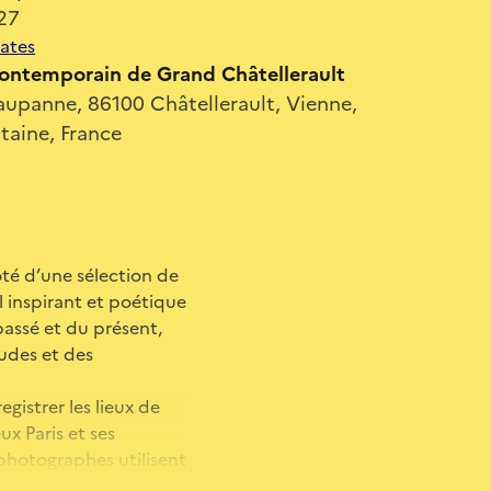
27
dates
contemporain de Grand Châtellerault
Taupanne, 86100 Châtellerault, Vienne,
taine, France
té d’une sélection de
 inspirant et poétique
passé et du présent,
tudes et des
gistrer les lieux de
ux Paris et ses
 photographes utilisent
n de notre relation