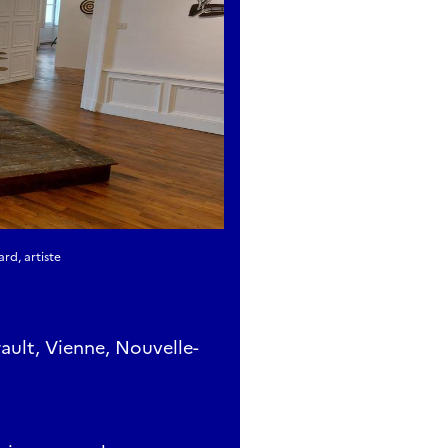
Atget a réalisées en Nouvelle-Aquitaine et ailleurs qu’à Par
tyka sont prises dans les villages, les villes et les cités le 
aine. Utilisant le TER comme guide pour explorer la régi
photographies révèlent la relation humaine aux lieux où le t
s et des choses du quotidien que la plupart d’entre nous
ies de Partyka sont à la recherche d’une nouvelle façon de 
nt notre attention sur ces scènes et nous incitent à contemp
ition présentera des photographies des douze premières an
uitaine, à partir de 2015.
rd, artiste
ault, Vienne, Nouvelle-