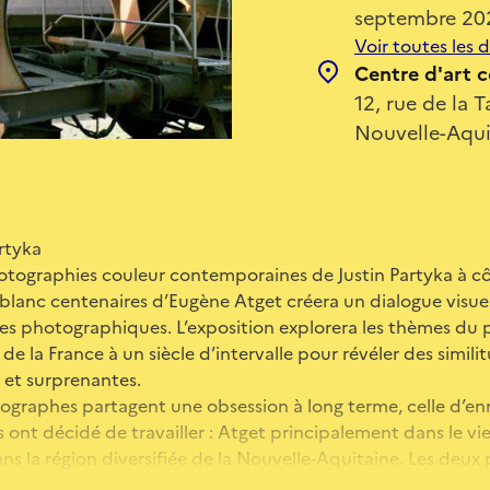
septembre 20
Voir toutes les 
Centre d'art 
12, rue de la 
Nouvelle-Aqui
artyka
otographies couleur contemporaines de Justin Partyka à cô
blanc centenaires d’Eugène Atget créera un dialogue visuel
es photographiques. L’exposition explorera les thèmes du 
e la France à un siècle d’intervalle pour révéler des simili
s et surprenantes.
ographes partagent une obsession à long terme, celle d’enre
s ont décidé de travailler : Atget principalement dans le vie
ans la région diversifiée de la Nouvelle-Aquitaine. Les deux
oser un regard qui suscite la réflexion dans leur exploratio