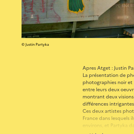
© Justin Partyka
Apres Atget : Justin P
La présentation de ph
photographies noir et 
entre leurs deux oeuvr
montrant deux visions d
différences intrigante
Ces deux artistes phot
France dans lesquels il
environs, et Partyka d
l’appareil photo pour p