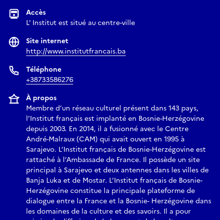
échanges mettant en lumière l’importance de la
Accès
préservation du patrimoine architectural et le rôle de l’art
L' Institut est situé au centre-ville
au sein des villes.
Site internet
Milomir Kovačević est l’un des photographes les plus
http://www.institutfrancais.ba
renommés de Bosnie-Herzégovine, et un symbole de longue
date de l’amitié franco-bosnienne. S’il présente
Téléphone
régulièrement des expositions en Bosnie-Herzégovine, aucun
+38733586276
espace ne lui est consacré de manière permanente. Nous
À propos
saisissons ainsi l’occasion du Bicentenaire de la
Membre d’un réseau culturel présent dans 143 pays,
photographie pour confirmer et renforcer ce lien de
l’Institut français est implanté en Bosnie-Herzégovine
fraternité entre nos deux pays.
depuis 2003. En 2014, il a fusionné avec le Centre
André-Malraux (CAM) qui avait ouvert en 1995 à
Sarajevo. L’Institut français de Bosnie-Herzégovine est
rattaché à l’Ambassade de France. Il possède un site
principal à Sarajevo et deux antennes dans les villes de
Banja Luka et de Mostar. L’Institut français de Bosnie-
Herzégovine constitue la principale plateforme de
dialogue entre la France et la Bosnie- Herzégovine dans
les domaines de la culture et des savoirs. Il a pour