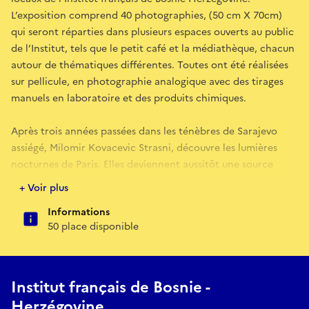
L’exposition comprend 40 photographies, (50 cm X 70cm)
qui seront réparties dans plusieurs espaces ouverts au public
de l’Institut, tels que le petit café et la médiathèque, chacun
autour de thématiques différentes. Toutes ont été réalisées
sur pellicule, en photographie analogique avec des tirages
manuels en laboratoire et des produits chimiques.
Après trois années passées dans les ténèbres de Sarajevo
assiégé, Milomir Kovacevic Strasni, découvre les lumières
nocturnes de Paris. Elles deviennent aussitôt une source
d’inspiration qui lui permet de réaliser cette surprenante
+ Voir plus
série de photos. L’artiste, subjugué par la ville, l’arpente
Informations
toutes les nuits en solitaire, l’œil collé à son objectif.
50 place disponible
En utilisant des techniques simples, il pointe le détail que
nous n’avions jusqu’ici pas remarqué, et saisit le dualisme
entre lumière et obscurité, passé et futur. À travers son
Institut français de Bosnie -
travail se ressent un engagement sincère envers l’art et
Herzégovine