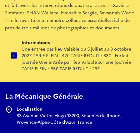
et, à travers les interventions de quatre artistes — Xaviera
Simmons, SHAN Wallace, Michaëlle Sargile, Savannah Wood
— elle revisite une mémoire collective essentielle, riche de
près de trois millions de photographies et documents.
Informations
Une entrée par lieu Valable du 5 juillet au 3 octobre
2027 TARIF PLEIN : 42€ TARIF REDUIT : 33€ - Forfait
journée Une entrée par lieu Valable sur une journée
TARIF PLEIN : 35€ TARIF REDUIT : 29€
La Mécanique Générale
Localisation
33 Avenue Victor Hugo 13200, Bouches-du-Rhône,
Provence-Alpes-Côte d'Azur, France