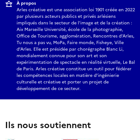
À propos
aussi sur le style des images produites, entre preuve
Arles créative est une association loi 1901 créée en 2022
scientifique, construction visuelle et représentation.
par plusieurs acteurs publics et privés arlésiens
impliqués dans le secteur de l’image et de la création :
Aix Marseille Université, école de la photographie,
Office de Tourisme, agglomération, Rencontres d’Arles,
Tu nous a pas vu, MoPa, Faire monde, Fisheye, Ville
d’Arles. Elle est présidée par chorégraphe Blanc Li,
mondialement connue pour son art et son
expérimentation de spectacle en réalité virtuelle, Le Bal
de Paris. Arles créative constitue un outil pour fédérer
les compétences locales en matière d’ingénierie
culturelle et créative et porter un projet de
développement de ce secteur.
Ils nous soutiennent