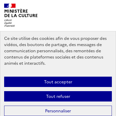
MINISTÈRE
DE LA CULTURE
Ce site utilise des cookies afin de vous proposer des
legifrance.gouv.fr
info.gouv.fr
vidéos, des boutons de partage, des messages de
communication personnalisés, des remontées de
service-public.gouv.fr
data.gouv.fr
contenus de plateformes sociales et des contenus
animés et interactifs.
Politique d’utilisation des témoins de connexion (cookies)
Politique
Tout accepter
générale de protection des données
Mentions légales
Accessibilité :
partiellement conforme
Nous contacter
Tout refuser
Sauf mention contraire, tous les contenus de ce site sont sous
licence
Personnaliser
etalab-2.0