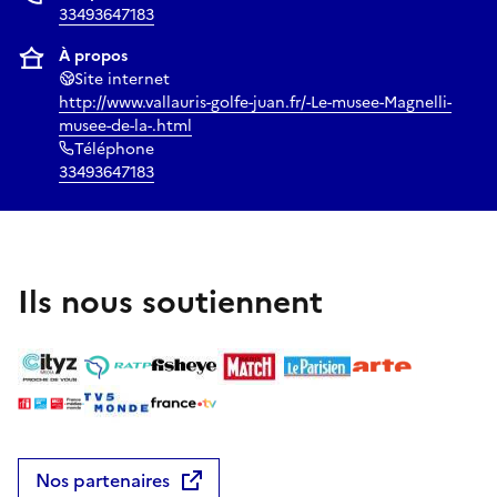
33493647183
À propos
Site internet
http://www.vallauris-golfe-juan.fr/-Le-musee-Magnelli-
musee-de-la-.html
Téléphone
33493647183
Ils nous soutiennent
Nos partenaires