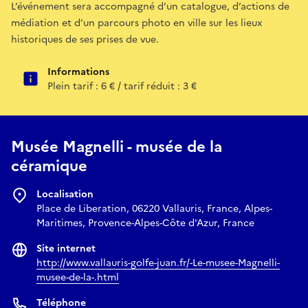
L’événement sera accompagné d’un catalogue, d’actions de
médiation et d’un parcours photo en ville sur les lieux
historiques de ses prises de vue.
Informations
Plein tarif : 6 € / tarif réduit : 3 €
Musée Magnelli - musée de la
céramique
Localisation
Place de Liberation, 06220 Vallauris, France, Alpes-
Maritimes, Provence-Alpes-Côte d'Azur, France
Site internet
http://www.vallauris-golfe-juan.fr/-Le-musee-Magnelli-
musee-de-la-.html
Téléphone