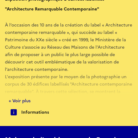
"Architecture Remarquable Contemporaine"
À l’occasion des 10 ans de la création du label « Architecture
contemporaine remarquable », qui succède au label «
Patrimoine du XXe siècle » créé en 1999, le Ministère de la
Culture s’associe au Réseau des Maisons de l’Architecture
afin de proposer à un public le plus large possible de
découvrir cet outil emblématique de la valorisation de
l’architecture contemporaine.
L'exposition présente par le moyen de la photographie un
corpus de 30 édifices labellisés "Architecture contemporaine
remarquable". À travers cette sélection, se montrent la
diversité des projets, des courants architecturaux, des
+ Voir plus
écritures architecturales, des échelles ou encore des
Informations
particularités typologiques d’un siècle de construction.
Attentive au contexte, l’exposition permet de découvrir une
variété de paysages et de localisations géographiques et le
travail de femmes architectes.