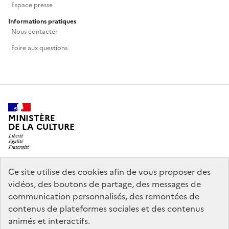
Espace presse
Informations pratiques
Nous contacter
Foire aux questions
MINISTÈRE
DE LA CULTURE
Ce site utilise des cookies afin de vous proposer des
legifrance.gouv.fr
info.gouv.fr
vidéos, des boutons de partage, des messages de
communication personnalisés, des remontées de
service-public.gouv.fr
data.gouv.fr
contenus de plateformes sociales et des contenus
animés et interactifs.