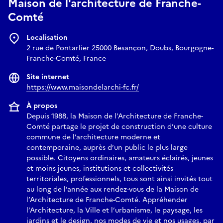
Maison de l'architecture de Franche-
Ce sont également les usages documentaires de la
Comté
photographie qui sont mises en avant. Les photographies de
ce corpus proviennent d’un fonds issu d’une commande du
Localisation
ministère de la Culture, confiée à huit photographes
2 rue de Pontarlier 25000 Besançon, Doubs, Bourgogne-
professionnels (Thierry Ardouin, Stéphane Asseline,
Franche-Comté, France
Nolwenn Brod, Cyrus Cornut, Clément Guillaume, Sandrine
Site internet
Marc, Florent Michel et Myr Muratet). La campagne a permis
https://www.maisondelarchi-fc.fr/
de photographier 190 sites labellisés “Architecture
contemporaine remarquable” sur les 1700 que répertorie le
À propos
Guide du Centre des Monuments nationaux.
Depuis 1988, la Maison de l’Architecture de Franche-
Comté partage le projet de construction d’une culture
De septembre 2026 à septembre 2027, l’exposition itinérante
commune de l’architecture moderne et
permet de découvrir dans douze Maisons de l’architecture
contemporaine, auprès d’un public le plus large
cette richesse architecturale que constituent les bâtiments
possible. Citoyens ordinaires, amateurs éclairés, jeunes
labellisés « Architecture contemporaine remarquable ».
et moins jeunes, institutions et collectivités
Commissariat de l’exposition assuré par la Maison de
territoriales, professionnels, tous sont ainsi invités tout
l’architecture et de la ville Provence-Alpes-Côte d’Azur et La
au long de l’année aux rendez-vous de la Maison de
Maison de l’architecture et des paysages Centre-Val de Loire,
l’Architecture de Franche-Comté. Appréhender
l’Architecture, la Ville et l’urbanisme, le paysage, les
en association avec le Réseau des Maisons de l’Architecture.
jardins et le design, nos modes de vie et nos usages, par