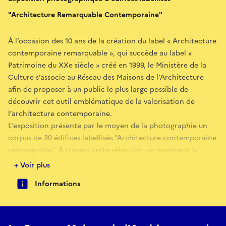
"Architecture Remarquable Contemporaine"
À l’occasion des 10 ans de la création du label « Architecture
contemporaine remarquable », qui succède au label «
Patrimoine du XXe siècle » créé en 1999, le Ministère de la
Culture s’associe au Réseau des Maisons de l’Architecture
afin de proposer à un public le plus large possible de
découvrir cet outil emblématique de la valorisation de
l’architecture contemporaine.
L'exposition présente par le moyen de la photographie un
corpus de 30 édifices labellisés "Architecture contemporaine
remarquable". À travers cette sélection, se montrent la
diversité des projets, des courants architecturaux, des
+ Voir plus
écritures architecturales, des échelles ou encore des
Informations
particularités typologiques d’un siècle de construction.
Attentive au contexte, l’exposition permet de découvrir une
variété de paysages et de localisations géographiques et le
travail de femmes architectes.