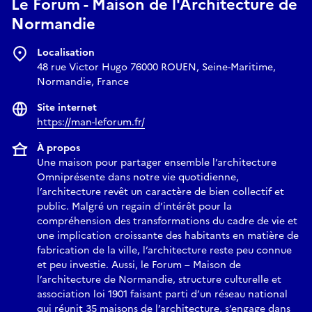
Le Forum - Maison de l'Architecture de
Ce sont également les usages documentaires de la
Normandie
photographie qui sont mises en avant. Les photographies de
ce corpus proviennent d’un fonds issu d’une commande du
Localisation
ministère de la Culture, confiée à huit photographes
48 rue Victor Hugo 76000 ROUEN, Seine-Maritime,
professionnels (Thierry Ardouin, Stéphane Asseline,
Normandie, France
Nolwenn Brod, Cyrus Cornut, Clément Guillaume, Sandrine
Site internet
Marc, Florent Michel et Myr Muratet). La campagne a permis
https://man-leforum.fr/
de photographier 190 sites labellisés “Architecture
contemporaine remarquable” sur les 1700 que répertorie le
À propos
Guide du Centre des Monuments nationaux.
Une maison pour partager ensemble l’architecture
Omniprésente dans notre vie quotidienne,
De septembre 2026 à septembre 2027, l’exposition itinérante
l’architecture revêt un caractère de bien collectif et
permet de découvrir dans douze Maisons de l’architecture
public. Malgré un regain d’intérêt pour la
cette richesse architecturale que constituent les bâtiments
compréhension des transformations du cadre de vie et
labellisés « Architecture contemporaine remarquable ».
une implication croissante des habitants en matière de
Commissariat de l’exposition assuré par la Maison de
fabrication de la ville, l’architecture reste peu connue
l’architecture et de la ville Provence-Alpes-Côte d’Azur et La
et peu investie. Aussi, le Forum – Maison de
Maison de l’architecture et des paysages Centre-Val de Loire,
l’architecture de Normandie, structure culturelle et
association loi 1901 faisant parti d’un réseau national
en association avec le Réseau des Maisons de l’Architecture.
qui réunit 35 maisons de l’architecture, s’engage dans