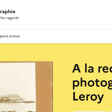
graphie
les regards
pace presse
A la r
photog
Leroy