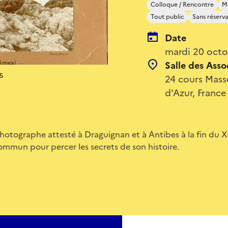
Colloque / Rencontre
Mé
Tout public
Sans réserv
Date
mardi 20 octo
Salle des Asso
25
24 cours Mass
d'Azur, France
Photographe attesté à Draguignan et à Antibes à la fin du XI
ommun pour percer les secrets de son histoire.