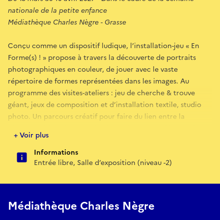
nationale de la petite enfance
Médiathèque Charles Nègre - Grasse
Conçu comme un dispositif ludique, l’installation-jeu « En
Forme(s) ! » propose à travers la découverte de portraits
photographiques en couleur, de jouer avec le vaste
répertoire de formes représentées dans les images. Au
programme des visites-ateliers : jeu de cherche & trouve
géant, jeux de composition et d’installation textile, studio
photo. Un parcours créatif pour faire du lien entre la
photographie et les arts plastiques, le corps et l’image, les
+ Voir plus
couleurs et les formes !
Vernissage-Gouter & Dédicace vendredi 12 mars 2027
Informations
Entrée libre, Salle d’exposition (niveau -2)
Médiathèque Charles Nègre