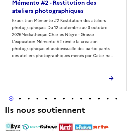
Mémento #2 - Restitution des
ateliers photographiques
Exposition Mémento #2 Restitution des ateliers
photographiques Du 12 septembre au 3 octobre
2026Médiathèque Charles Nègre - Grasse
L’exposition Mémento #2 révèle la création
photographique et audiovisuelle des participants
des ateliers photographiques menés par Caterina
Suzzi.Invités à porter un regard nouveau sur un lieu
choisi, connu ou simplement suscitant leur curiosité,
les photographes passionnés, amateurs ou
débutants, révèlent les multiples facettes de cet
univers en images. Vernissage vendredi 11 septembre
à 18h
Ils nous soutiennent