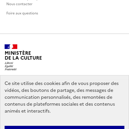
Nous contacter
Foire aux questions
MINISTÈRE
DE LA CULTURE
Ce site utilise des cookies afin de vous proposer des
legifrance.gouv.fr
info.gouv.fr
vidéos, des boutons de partage, des messages de
communication personnalisés, des remontées de
service-public.gouv.fr
data.gouv.fr
contenus de plateformes sociales et des contenus
animés et interactifs.
Politique d’utilisation des témoins de connexion (cookies)
Politique