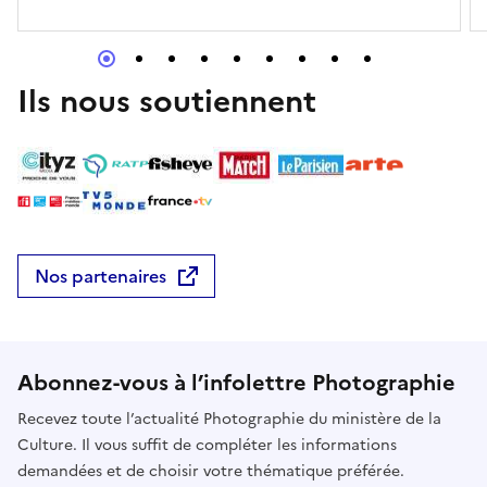
eux-mêmes. Philippe Bouriette donnera à chaque
stagiaire un petit dossier expliquant toutes les
étapes du processus de tirage.Programme :
Ils nous soutiennent
Explication théorique du tirage en noir et blanc /
Présentation du matériel / Préparation des bains /
Réalisation de tirages / Lavage et séchage des
épreuves
Nos partenaires
Abonnez-vous à l’infolettre Photographie
Recevez toute l’actualité Photographie du ministère de la
Culture. Il vous suffit de compléter les informations
demandées et de choisir votre thématique préférée.