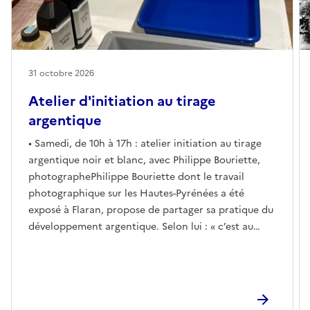
31 octobre 2026
Atelier d'initiation au tirage
argentique
• Samedi, de 10h à 17h : atelier initiation au tirage
argentique noir et blanc, avec Philippe Bouriette,
photographePhilippe Bouriette dont le travail
photographique sur les Hautes-Pyrénées a été
exposé à Flaran, propose de partager sa pratique du
développement argentique. Selon lui : « c’est au
tirage que l’image prend tout son sens ».Ce stage
s’adresse au public souhaitant acquérir une
méthode simple et efficace pour débuter dans le
tirage argentique en noir et blanc.Les stagiaires
apporteront un négatif de leur choix qu’ils tireront