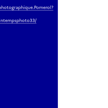
photographique.Pomerol?
rintempsphoto33/