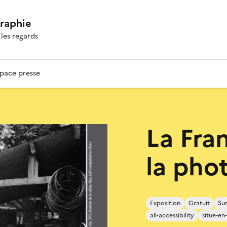
graphie
les regards
pace presse
La Fra
la pho
Exposition
Gratuit
Sur
all-accessibility
situe-en