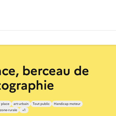
nce, berceau de
tographie
 place
art-urbain
Tout public
Handicap moteur
-zone-rurale
+1