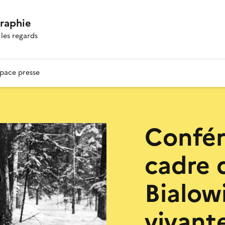
graphie
les regards
pace presse
Confér
cadre 
Bialowi
vivant