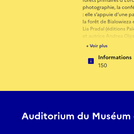
photographie, la conf
: elle s’appuie d’une p
la forêt de Bialowieza 
Lia Pradal (éditions P
et autrice Andrea Olga
En présence de Lia Pr
+ Voir plus
Informations
150
Auditorium du Muséum 