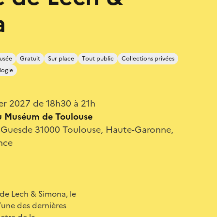
a
usée
Gratuit
Sur place
Tout public
Collections privées
logie
ier 2027 de 18h30 à 21h
u Muséum de Toulouse
es Guesde 31000 Toulouse, Haute-Garonne,
nce
e de Lech & Simona, le
’une des dernières
ectre de la