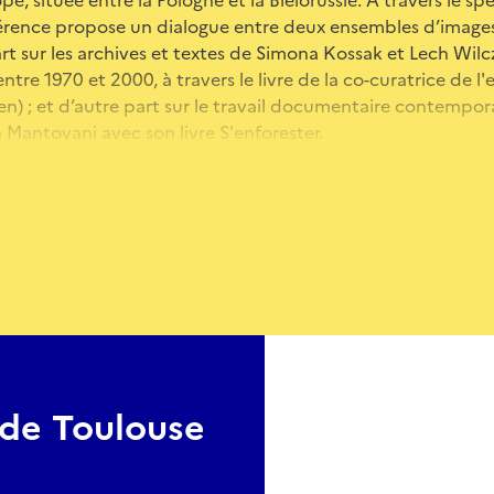
érence propose un dialogue entre deux ensembles d’images
art sur les archives et textes de Simona Kossak et Lech Wilcz
entre 1970 et 2000, à travers le livre de la co-curatrice de l'
aïen) ; et d’autre part sur le travail documentaire contemp
 Mantovani avec son livre S'enforester.
adal et Andrea Olga Mantovani.
de Toulouse