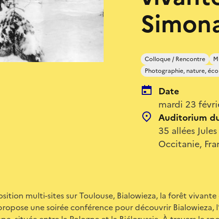
Simon
Colloque / Rencontre
M
Photographie, nature, éco
Date
mardi 23 févr
Auditorium d
35 allées Jul
Occitanie, Fra
sition multi-sites sur Toulouse, Bialowieza, la forêt vivant
opose une soirée conférence pour découvrir Bialowieza, l
pe, située entre la Pologne et la Biélorussie. À travers le sp