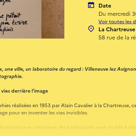
Date
Du mercredi 3
Voir toutes les 
La Chartreuse
58 rue de la r
, une ville, un laboratoire du regard : Villeneuve lez Avignon
tographie.
s vies derrière l’image
hies réalisées en 1953 par Alain Cavalier à la Chartreuse, c
mage pour en inventer les vies invisibles.
ramatique en résidence, les participants sont invités à ob
isis sur le vif, ces présences silencieuses, puis à imaginer ce