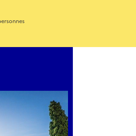
 tensions, les joies minuscules ou les tourments secrets de ce
phies.
 personnes
d’une posture, d’un groupe ou d’un fragment de décor, cha
ne scène, un monologue intérieur ou un dialogue. L’enjeu n’e
s d’ouvrir un espace de fiction, de faire surgir des vies possi
 accessible à tous, où la photographie devient point de dép
’épaisseur intime des existences.