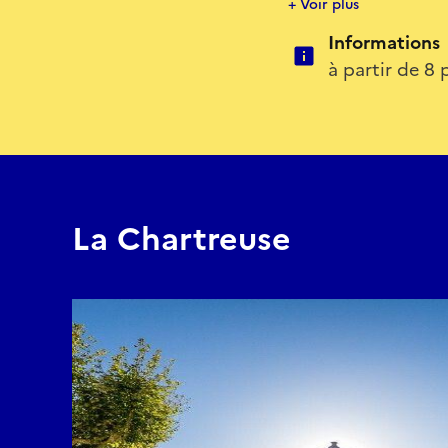
+ Voir plus
pensées, les élans, les
Informations
habitent ces photogra
à partir de 8
À partir d’un visage, 
une histoire courte, u
vérité” de l’image, mai
instant suspendu.
Un atelier sensible et
La Chartreuse
l’œil ne montre pas : l
Réserver