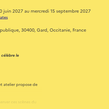
0 juin 2027 au mercredi 15 septembre 2027
dates
épublique, 30400, Gard, Occitanie, France
 célèbre le
et atelier propose de
server ces scènes du
 qui ne se voit pas : les