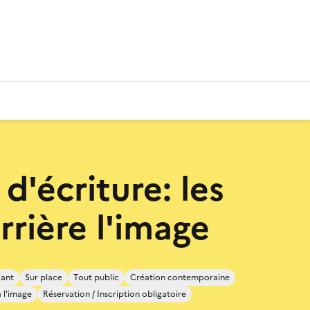
 d'écriture: les
rrière l'image
ant
Sur place
Tout public
Création contemporaine
 l'image
Réservation / Inscription obligatoire