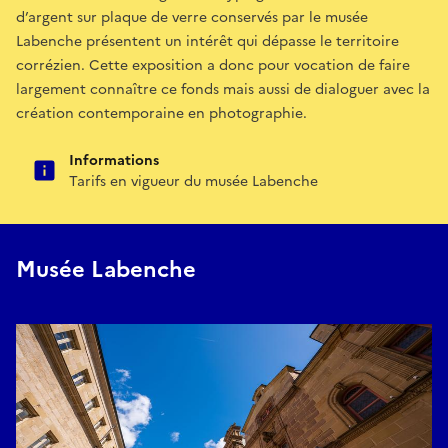
d’argent sur plaque de verre conservés par le musée
Labenche présentent un intérêt qui dépasse le territoire
corrézien. Cette exposition a donc pour vocation de faire
largement connaître ce fonds mais aussi de dialoguer avec la
création contemporaine en photographie.
Informations
Tarifs en vigueur du musée Labenche
Musée Labenche