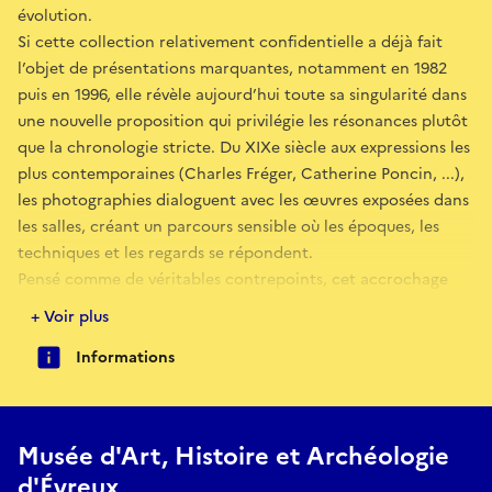
évolution.
Si cette collection relativement confidentielle a déjà fait
l’objet de présentations marquantes, notamment en 1982
puis en 1996, elle révèle aujourd’hui toute sa singularité dans
une nouvelle proposition qui privilégie les résonances plutôt
que la chronologie stricte. Du XIXe siècle aux expressions les
plus contemporaines (Charles Fréger, Catherine Poncin, ...),
les photographies dialoguent avec les œuvres exposées dans
les salles, créant un parcours sensible où les époques, les
techniques et les regards se répondent.
Pensé comme de véritables contrepoints, cet accrochage
invite les visiteurs à renouveler leur perception des œuvres
+ Voir plus
et des images. La photographie, tour à tour esthétique,
Informations
documentaire ou utilitaire, y démontre toute l’étendue de
ses usages et de ses pouvoirs. Elle interroge notre manière de
voir : elle capte, perturbe et enrichit le regard, à l’image de
son rôle fondamental depuis ses origines.
Musée d'Art, Histoire et Archéologie
L'accrochage met également en lumière la richesse des
d'Évreux
procédés photographiques, depuis les expérimentations du