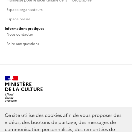
Manifeste pour le Bicentenaire de la Photographie
Espace organisateurs
Espace presse
Informations pratiques
Nous contacter
Foire aux questions
MINISTÈRE
DE LA CULTURE
Ce site utilise des cookies afin de vous proposer des
legifrance.gouv.fr
info.gouv.fr
vidéos, des boutons de partage, des messages de
communication personnalisés, des remontées de