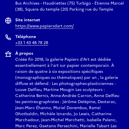
Bus Archives - Haudriettes (75) Turbigo - Étienne Marcel
(38), Square du temple (20) Parking rue du Temple
Site internet
https://www.papiersdart.com/
Téléphone
+33 1 43 48 78 28
À propos
Créée fin 2018, la galerie Papiers d'Art est dédiée
essentiellement à l'art sur papier contemporain. À
raison de quatre à six expositions spécifiques
(monographiques ou thématiques) par an , la galerie
diffuse et défend : Les photographes-plasticiennes :
Louve Delfieu, Martine Mougin Les sculpteurs :
Catherine Bernis, Anne-Andrée Carron, Anne Delfieu
les peintres-graphistes : Jérôme Delépine, Destarac,
Jean-Marc Éhanno, Muriel Dorembus, Ramzi
Ghotbaldin, Michèle Iznardo, Jo Lewis, Catherine
Marchadour, Jean-Michel Marchetti, Isabelle Palenc,
Marc Perez, Gaetano Persechini, Marielle Tabart Les