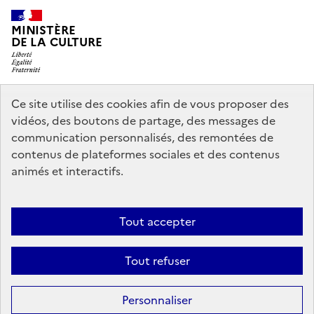
MINISTÈRE
DE LA CULTURE
Ce site utilise des cookies afin de vous proposer des
legifrance.gouv.fr
info.gouv.fr
vidéos, des boutons de partage, des messages de
communication personnalisés, des remontées de
service-public.gouv.fr
data.gouv.fr
contenus de plateformes sociales et des contenus
animés et interactifs.
Politique d’utilisation des témoins de connexion (cookies)
Politique
Tout accepter
générale de protection des données
Mentions légales
Accessibilité :
partiellement conforme
Nous contacter
Tout refuser
Sauf mention contraire, tous les contenus de ce site sont sous
licence
Personnaliser
etalab-2.0