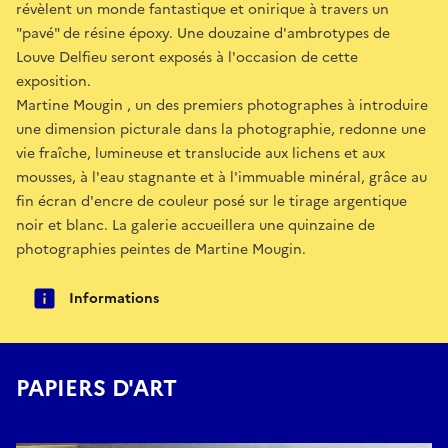
révèlent un monde fantastique et onirique à travers un
"pavé" de résine époxy. Une douzaine d'ambrotypes de
Louve Delfieu seront exposés à l'occasion de cette
exposition.
Martine Mougin , un des premiers photographes à introduire
une dimension picturale dans la photographie, redonne une
vie fraîche, lumineuse et translucide aux lichens et aux
mousses, à l'eau stagnante et à l'immuable minéral, grâce au
fin écran d'encre de couleur posé sur le tirage argentique
noir et blanc. La galerie accueillera une quinzaine de
photographies peintes de Martine Mougin.
Informations
PAPIERS D'ART