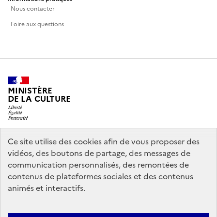
Nous contacter
Foire aux questions
MINISTÈRE
DE LA CULTURE
Ce site utilise des cookies afin de vous proposer des
legifrance.gouv.fr
info.gouv.fr
vidéos, des boutons de partage, des messages de
communication personnalisés, des remontées de
service-public.gouv.fr
data.gouv.fr
contenus de plateformes sociales et des contenus
animés et interactifs.
Politique d’utilisation des témoins de connexion (cookies)
Politique