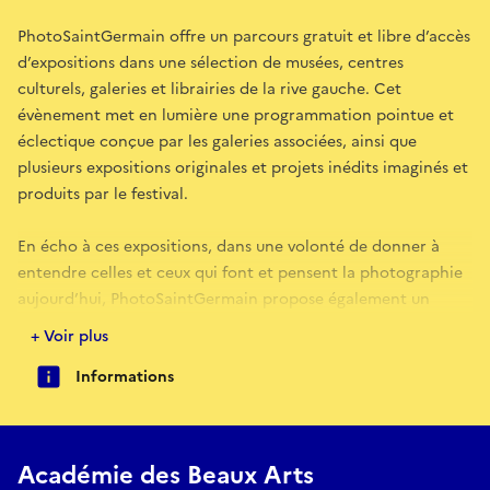
PhotoSaintGermain offre un parcours gratuit et libre d’accès
d’expositions dans une sélection de musées, centres
culturels, galeries et librairies de la rive gauche. Cet
évènement met en lumière une programmation pointue et
éclectique conçue par les galeries associées, ainsi que
plusieurs expositions originales et projets inédits imaginés et
produits par le festival.
En écho à ces expositions, dans une volonté de donner à
entendre celles et ceux qui font et pensent la photographie
aujourd’hui, PhotoSaintGermain propose également un
programme associé de rencontres, projections, signatures
+ Voir plus
qui réunit artistes, responsables de collections publiques,
Informations
collectionneurs, éditeurs, graphistes, libraires, critiques et
commissaires.
Cette 15e édition revêt une importance particulière :
Académie des Beaux Arts
labellisée par le ministère de la Culture dans le cadre du