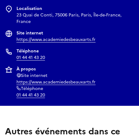
Bicentenaire de la Photographie, le festival poursuivra son
Localisation
travail de valorisation du patrimoine photographique
23 Quai de Conti, 75006 Paris, Paris, Île-de-France,
français et parisien à travers une programmation
France
spécialement conçue pour cette édition anniversaire, avec
Site internet
une attention particulière portée aux archives
https://www.academiedesbeauxarts.fr
photographiques.
Téléphone
01 44 41 43 20
À propos
Site internet
https://www.academiedesbeauxarts.fr
Téléphone
01 44 41 43 20
Autres événements dans ce