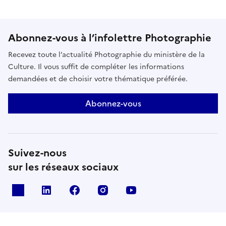
regard.En faisant dialoguer histoire des sciences,
histoire des arts et spectacle vivant, Lorraine de
Sagazan interroge la fabrication des récits
Abonnez-vous à l’infolettre Photographie
fondateurs : comment une invention devient-elle un
Recevez toute l’actualité Photographie du ministère de la
mythe ? Qui écrit l’histoire ? Qui en disparaît ?
Culture. Il vous suffit de compléter les informations
demandées et de choisir votre thématique préférée.
Abonnez-vous
Suivez-nous
sur les réseaux sociaux
X
Linkedin
Facebook
Instagram
Youtube