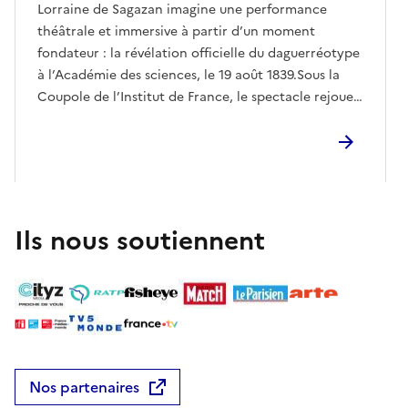
Lorraine de Sagazan imagine une performance
théâtrale et immersive à partir d’un moment
fondateur : la révélation officielle du daguerréotype
à l’Académie des sciences, le 19 août 1839.Sous la
Coupole de l’Institut de France, le spectacle rejoue
les deux discours prononcés par François Arago à
l’Académie des sciences, tout en faisant entendre
les voix oubliées, concurrentes ou marginalisées qui
participèrent elles aussi à l’invention de la
photographie : Nicéphore Niépce, William Henry
Fox Talbot, Hippolyte Bayard, Hercule Florence,
Ils nous soutiennent
ainsi que journalistes, savants, témoins et polémistes
de l’époque.Conçue comme une traversée vivante
des origines de l’image photographique, cette
création mêle théâtre, archives, projections, sons et
manipulation d’objets. Elle restitue l’effervescence
intellectuelle, politique et médiatique de l’année
1839, lorsque la photographie surgit dans l’espace
Nos partenaires
public comme une promesse de révolution du