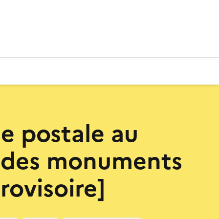
te postale au
 des monuments
provisoire]