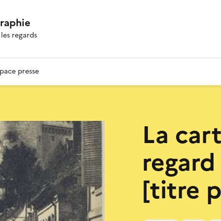
graphie
les regards
pace presse
La car
regard
[titre 