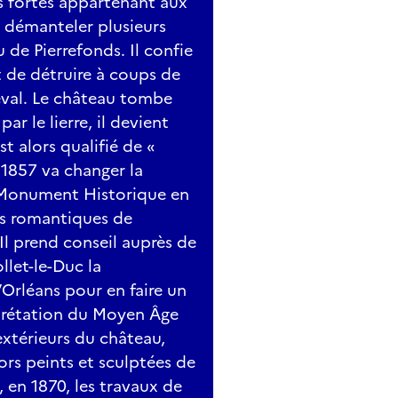
ces fortes appartenant aux
t démanteler plusieurs
de Pierrefonds. Il confie
et de détruire à coups de
val. Le château tombe
par le lierre, il devient
st alors qualifié de «
1857 va changer la
e Monument Historique en
nes romantiques de
Il prend conseil auprès de
llet-le-Duc la
’Orléans pour en faire un
prétation du Moyen Âge
extérieurs du château,
ors peints et sculptées de
 en 1870, les travaux de