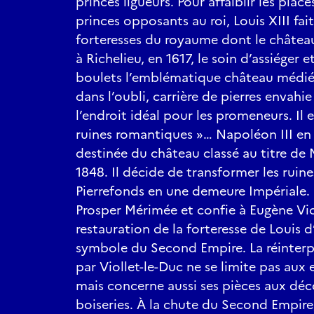
princes ligueurs. Pour affaiblir les pla
princes opposants au roi, Louis XIII fai
forteresses du royaume dont le château 
à Richelieu, en 1617, le soin d’assiéger 
boulets l’emblématique château médié
dans l’oubli, carrière de pierres envahie 
l’endroit idéal pour les promeneurs. Il e
ruines romantiques »… Napoléon III en 
destinée du château classé au titre d
1848. Il décide de transformer les rui
Pierrefonds en une demeure Impériale. 
Prosper Mérimée et confie à Eugène Vio
restauration de la forteresse de Louis d
symbole du Second Empire. La réinter
par Viollet-le-Duc ne se limite pas aux 
mais concerne aussi ses pièces aux déc
boiseries. À la chute du Second Empire,