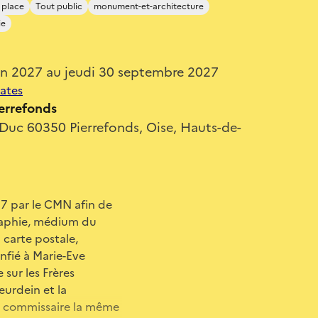
 place
Tout public
monument-et-architecture
ie
uin 2027 au jeudi 30 septembre 2027
dates
errefonds
-Duc 60350 Pierrefonds, Oise, Hauts-de-
7 par le CMN afin de
graphie, médium du
 carte postale,
nfié à Marie-Eve
sur les Frères
eurdein et la
et commissaire la même