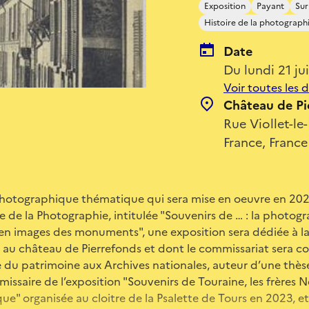
Exposition
Payant
Sur
Histoire de la photograph
Date
Du lundi 21 j
Voir toutes les 
Château de Pi
Rue Viollet-le
France, France
photographique thématique qui sera mise en oeuvre en 202
re de la Photographie, intitulée "Souvenirs de … : la photo
 en images des monuments", une exposition sera dédiée à la
 au château de Pierrefonds et dont le commissariat sera co
e du patrimoine aux Archives nationales, auteur d’une thèse 
issaire de l’exposition "Souvenirs de Touraine, les frères N
ue" organisée au cloitre de la Psalette de Tours en 2023, 