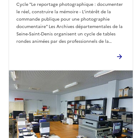
Cycle "Le reportage photographique : documenter
le réel, construire la mémoire - L’intérêt de la
commande publique pour une photographie
documentaire" Les Archives départementales de la
Seine-Saint-Denis organisent un cycle de tables
rondes animées par des professionnels de la
photographie, des historiens, des archivistes, en
direction d’un large public. Ce cycle ambitionne de
montrer que la photographie est une pratique
d’intention et un langage à part entière qui
façonne notre compréhension du réel et notre
patrimoine commun.La seconde table ronde du
cycle est consacrée à la commande publique initiée
par l’État ou les collectivités, qui joue un rôle
majeur dans la fonction documentaire de la
photographie.La commande publique répond à des
besoins de mémoire et de transmission, comme en
témoignent le service photographique du ministère
de la Reconstruction et de l’Urbanisme (MRU)