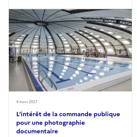
photographie est une pratique d’intention et un
langage à part entière qui façonne notre
compréhension du réel et notre patrimoine
commun.La sixième et dernière table ronde du
cycle interrogera la manière dont les archives
photographiques peuvent être mobilisées par le
public pour de nouveaux usages et comment ils
peuvent influer sur la réception, la lecture et la
réinterprétation de ces images.
4 mars 2027
L’intérêt de la commande publique
pour une photographie
documentaire