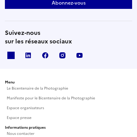
est une pratique d’intention et un langage à part
Abonnez-vous
entière qui façonne notre compréhension du réel
et notre patrimoine commun.Les six tables rondes
sont organisées de février à juillet 2027.
Suivez-nous
sur les réseaux sociaux
X
Linkedin
Facebook
Instagram
Youtube
Menu
Le Bicentenaire de la Photographie
Manifeste pour le Bicentenaire de la Photographie
Espace organisateurs
Espace presse
Informations pratiques
Nous contacter