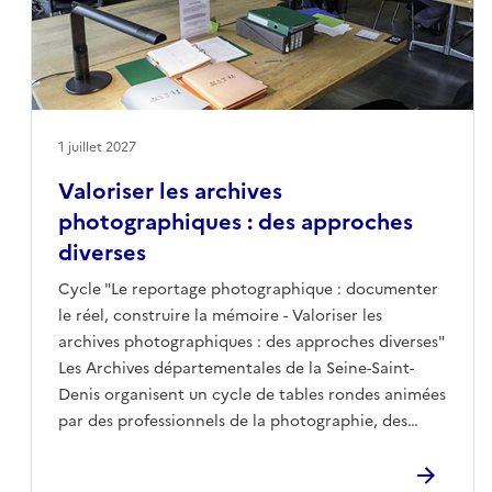
photographies archivées et leur valorisation opérée
notamment via la numérisation des fonds. Enfin,
elle interrogera les modalités de coopération avec
des producteurs encore en activité.
1 juillet 2027
Valoriser les archives
photographiques : des approches
diverses
Cycle "Le reportage photographique : documenter
le réel, construire la mémoire - Valoriser les
archives photographiques : des approches diverses"
Les Archives départementales de la Seine-Saint-
Denis organisent un cycle de tables rondes animées
par des professionnels de la photographie, des
historiens, des archivistes, en direction d’un large
public. Ce cycle ambitionne de montrer que la