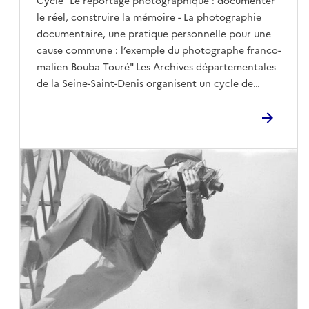
Cycle "Le reportage photographique : documenter
le réel, construire la mémoire - La photographie
documentaire, une pratique personnelle pour une
cause commune : l’exemple du photographe franco-
malien Bouba Touré" Les Archives départementales
de la Seine-Saint-Denis organisent un cycle de
tables rondes animées par des professionnels de la
photographie, des historiens, des archivistes, en
direction d’un large public. Ce cycle ambitionne de
montrer que la photographie est une pratique
d’intention et un langage à part entière qui
façonne notre compréhension du réel et notre
patrimoine commun.La cinquième table ronde du
cycle porte sur le travail spécifique du photographe
autodidacte franco-malien Bouba Touré (1948-2022)
qui documentait dès les années 1970 sa vie et celle
des travailleurs immigrés résidant dans les foyers :
précarité des conditions de vie, solidarité, luttes,
etc. Son œuvre, à la fois intime et politique, révèle