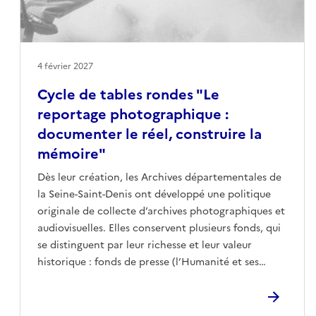
aussi un récit collectif et offre un témoignage
essentiel sur des réalités souvent invisibilisées.
4 février 2027
Cycle de tables rondes "Le
reportage photographique :
documenter le réel, construire la
mémoire"
Dès leur création, les Archives départementales de
la Seine-Saint-Denis ont développé une politique
originale de collecte d’archives photographiques et
audiovisuelles. Elles conservent plusieurs fonds, qui
se distinguent par leur richesse et leur valeur
historique : fonds de presse (l’Humanité et ses
correspondants, Le Matin, etc.), fonds de
photographes professionnels (Pierre Trovel,
Georges Azenstarck) et de photographes amateurs