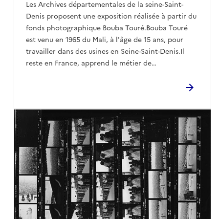
Les Archives départementales de la seine-Saint-
Denis proposent une exposition réalisée à partir du
fonds photographique Bouba Touré.Bouba Touré
est venu en 1965 du Mali, à l'âge de 15 ans, pour
travailler dans des usines en Seine-Saint-Denis.Il
reste en France, apprend le métier de
projectionniste et jusqu'à son décès en 2022, il
filme et photographie. Riche de plus de 80 000
clichés, ce fonds montre le quotidien des migrants
d'Afrique subsaharienne dans les foyers de région
parisienne, les luttes, revendicatives ainsi que les
moments festifs et les événements familiaux.Le
fonds, riche de milliers de photographies et de
négatifs, de dizaines d'heures de films, a été déposé
aux Archives départementales à l'initiative de ses
proches et de sa famille.