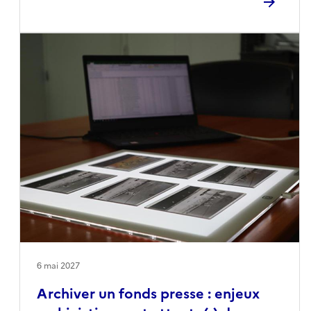
des archivistes, en direction d’un large public. Ce
cycle ambitionne de montrer que la photographie
est une pratique d’intention et un langage à part
entière qui façonne notre compréhension du réel
et notre patrimoine commun.La première table
ronde porte sur l’émergence de la pratique du
reportage depuis la seconde moitié du XIXe siècle
jusqu’à nos jours, proposant des jalons historiques
et des définitions.
6 mai 2027
Archiver un fonds presse : enjeux