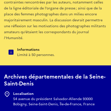
contraintes rencontrées par les auteurs, notamment celles
de la ligne éditoriale de l’organe de presse ; ainsi que de la
place des femmes photographes dans un milieu encore
majoritairement masculin. La discussion devrait permettre
une réflexion sur les motivations des photographes militants
amateurs qu’étaient les correspondants du journal
l’Humanité
.
Informations
Limité à 50 personnes.
Archives départementales de la Seine-
Saint-Denis
Localisation
54 avenue du président Salvador-Allende 93000
Bobigny, Seine-Saint-Denis, Île-de-France, France