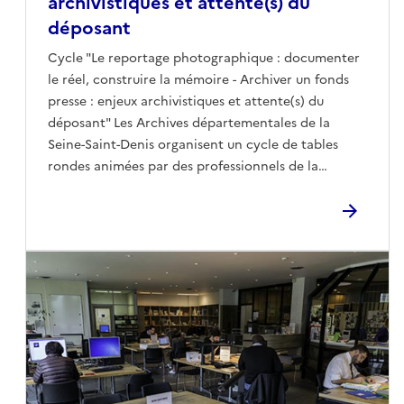
archivistiques et attente(s) du
déposant
Cycle "Le reportage photographique : documenter
le réel, construire la mémoire - Archiver un fonds
presse : enjeux archivistiques et attente(s) du
déposant" Les Archives départementales de la
Seine-Saint-Denis organisent un cycle de tables
rondes animées par des professionnels de la
photographie, des historiens, des archivistes, en
direction d’un large public. Ce cycle ambitionne de
montrer que la photographie est une pratique
d’intention et un langage à part entière qui
façonne notre compréhension du réel et notre
patrimoine commun.La quatrième table ronde est
consacrée aux enjeux patrimoniaux et aux attentes
des producteurs lors de la collecte d’un fonds de
presse par une institution publique.Elle abordera le
rôle de l’archiviste, l’évolution du statut des