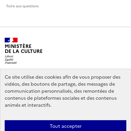
Foire aux questions
MINISTÈRE
DE LA CULTURE
Ce site utilise des cookies afin de vous proposer des
legifrance.gouv.fr
info.gouv.fr
vidéos, des boutons de partage, des messages de
communication personnalisés, des remontées de
service-public.gouv.fr
data.gouv.fr
contenus de plateformes sociales et des contenus
animés et interactifs.
Politique d’utilisation des témoins de connexion (cookies)
Politique
Tout accepter
générale de protection des données
Mentions légales
Accessibilité :