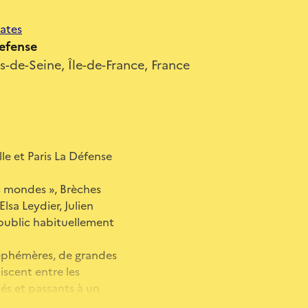
dates
Defense
-de-Seine, Île-de-France, France
le et Paris La Défense
es mondes », Brèches
lsa Leydier, Julien
 public habituellement
s éphémères, de grandes
scent entre les
iés et passants à un