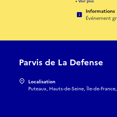
+ Voir plus
Informations
Événement gra
Parvis de La Defense
Localisation
Puteaux, Hauts-de-Seine, Île-de-France,