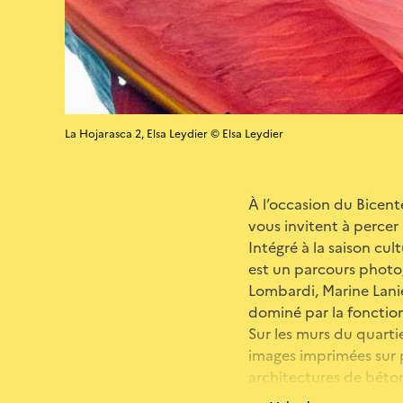
La Hojarasca 2, Elsa Leydier © Elsa Leydier
À l’occasion du Bicent
vous invitent à percer 
Intégré à la saison cu
est un parcours photog
Lombardi, Marine Lani
dominé par la fonctionn
Sur les murs du quarti
images imprimées sur p
architectures de béton,
moment suspendu, à u