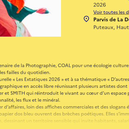
2026
Voir toutes les 
Parvis de La 
Puteaux, Hauts
enaire de la Photographie, COAL pour une écologie culturel
les failles du quotidien.
lturelle « Les Extatiques 2026 » et à sa thématique « D’autr
raphique en accès libre réunissant plusieurs artistes dont E
er et SMITH qui réintroduit le vivant au cœur d’un espace
alité, les flux et le minéral.
er d’affaires, loin des affiches commerciales et des slogan
apier dos bleu ouvrent des brèches poétiques. Elles s’immi
 dessinant un territoire sensible qui invite habitants, salar
ne perception réenchantée de leur environnement.