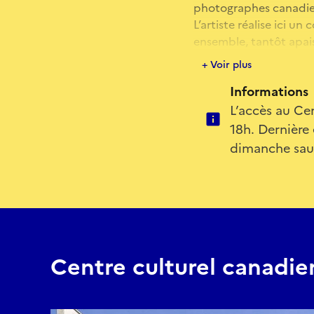
photographes canadie
L’artiste réalise ici u
ensemble, tantôt apais
l’image contemporaine
+ Voir plus
grandeur première, les
Informations
sirènes.
L’accès au Cen
18h. Dernière
dimanche sau
Centre culturel canadie