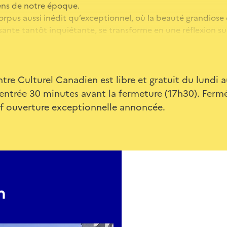
ns de notre époque.
n corpus aussi inédit qu’exceptionnel, où la beauté grandiose 
ante tantôt inquiétante, se transforme en une réflexion su
. Dépouillées de toute diversion anecdotique, renvoyant l
 photographies de Robert Burley appellent le spectateur t
tre Culturel Canadien est libre et gratuit du lundi 
 entrée 30 minutes avant la fermeture (17h30). Ferm
f ouverture exceptionnelle annoncée.
n