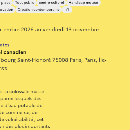
 place
Tout public
centre-culturel
Handicap moteur
ervation
Création contemporaine
+1
ptembre 2026 au vendredi 13 novembre
dates
el canadien
bourg Saint-Honoré 75008 Paris, Paris, Île-
nce
ns sa colossale masse
, parmi lesquels des
re d’eau potable de
, de commerce, de
e vulnérabilité ; cet
’un des plus importants