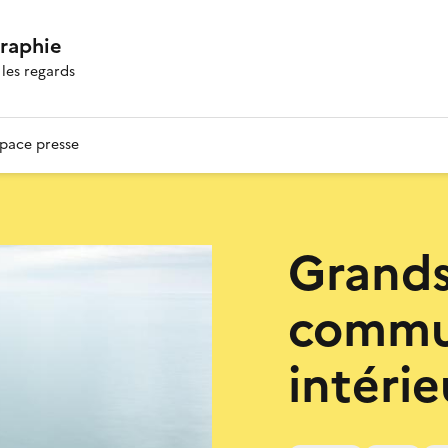
graphie
les regards
pace presse
Grands
commu
intérie