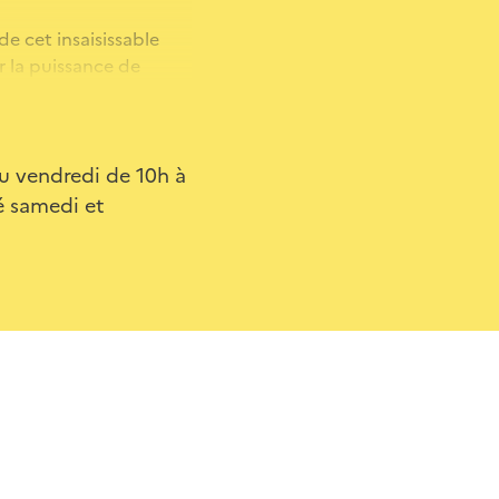
de cet insaisissable
r la puissance de
es Grands Lacs à leur
elles d’envoûtantes
au vendredi de 10h à
é samedi et