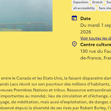
Exposition
Gratuit
Sur
all-accessibility
Sans rés
Date
Du mardi 1 se
2026
Voir toutes les 
Centre cultur
130 rue du Fau
de-France, Fra
entre le Canada et les Etats-Unis, la faisant disparaitre da
rands Lacs réunit sur son pourtour des millions d’habitants
uses Premières Nations et tribus. Ressource extraordinai
s importantes au monde) ; lieu de circulation et d’échange
 voyage, de méditation, mais aussi d’exploitation, de danger, d
bservé depuis la diversité de ses rives par Robert Burley, l