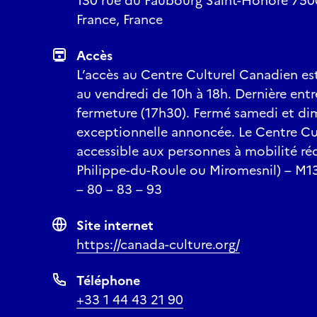
130 rue du Faubourg Saint-Honoré 75008 
France, France
Accès
L’accès au Centre Culturel Canadien est 
au vendredi de 10h à 18h. Dernière ent
fermeture (17h30). Fermé samedi et di
exceptionnelle annoncée. Le Centre Cu
accessible aux personnes à mobilité ré
Philippe-du-Roule ou Miromesnil) – M13
– 80 – 83 – 93
Site internet
https://canada-culture.org/
Téléphone
+33 1 44 43 21 90