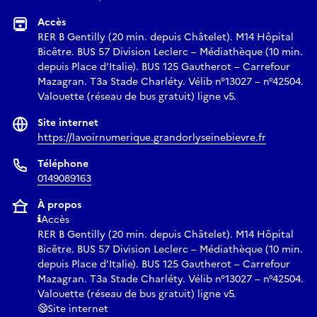
global, ainsi que sujets qui en composent le contenu. Une
Accès
collection d’images est donc un terrain de négociations
RER B Gentilly (20 min. depuis Châtelet). M14 Hôpital
entre les personnes qui en définissent la structure et celles
Bicêtre. BUS 57 Division Leclerc – Médiathèque (10 min.
qui y figurent, souvent à leur insu.
depuis Place d’Italie). BUS 125 Gautherot – Carrefour
À l’ère de l’économie de l’annotation, comment faire place à
Mazagran. T3a Stade Charléty. Vélib n°13027 – n°42504.
d’autres regards sur la collection photographique ?
Valouette (réseau de bus gratuit) ligne v5.
L’exposition présentée ici cherche à démystiﬁer les pratiques
Site internet
de collecte algorithmique et à révéler leur fragilité
https://lavoirnumerique.grandorlyseinebievre.fr
constitutive. Il y est question de renouer avec nos manières
d’archiver, d’assembler et de collectionner des images, ainsi
Téléphone
0149089163
que d’éprouver nos marges de manœuvre face à
l’extractivisme des données. Les œuvres montrent comment
À propos
nous pouvons faire, défaire, détourner et recomposer les
Accès
datasets à notre gré, révélant à quel point ces architectures
RER B Gentilly (20 min. depuis Châtelet). M14 Hôpital
supposément rigides restent, à notre échelle, fluides et
Bicêtre. BUS 57 Division Leclerc – Médiathèque (10 min.
depuis Place d’Italie). BUS 125 Gautherot – Carrefour
malléables.
Mazagran. T3a Stade Charléty. Vélib n°13027 – n°42504.
Commissariat : Kaspar Ravel
Valouette (réseau de bus gratuit) ligne v5.
Site internet