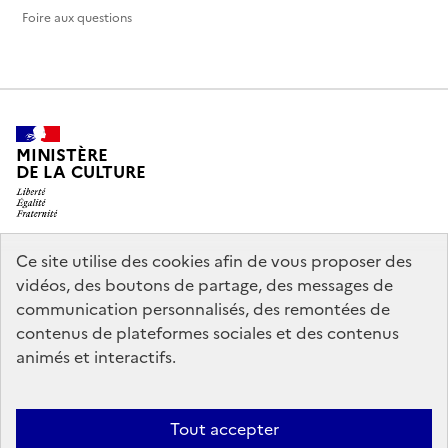
Foire aux questions
MINISTÈRE
DE LA CULTURE
Ce site utilise des cookies afin de vous proposer des
legifrance.gouv.fr
info.gouv.fr
vidéos, des boutons de partage, des messages de
communication personnalisés, des remontées de
service-public.gouv.fr
data.gouv.fr
contenus de plateformes sociales et des contenus
animés et interactifs.
Politique d’utilisation des témoins de connexion (cookies)
Politique
Tout accepter
générale de protection des données
Mentions légales
Accessibilité :