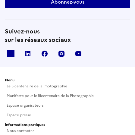
Abonnez-vous
projet explore ce qui persiste, se transforme ou se
déplace lorsque l’on vit hors de sa terre. Il propose
ainsi une forme ouverte, où l’expérience de l’exil se
recompose à travers des fragments, entre
Suivez-nous
imaginaire et mémoire."Oleñka Carrasco et la Chica
sur les réseaux sociaux
X
Linkedin
Facebook
Instagram
Youtube
Menu
Le Bicentenaire de la Photographie
Manifeste pour le Bicentenaire de la Photographie
Espace organisateurs
Espace presse
Informations pratiques
Nous contacter