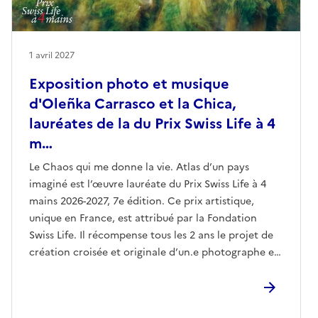
1 avril 2027
Exposition photo et musique
d'Oleñka Carrasco et la Chica,
lauréates de la du Prix Swiss Life à 4
m…
Le Chaos qui me donne la vie. Atlas d’un pays
imaginé est l’œuvre lauréate du Prix Swiss Life à 4
mains 2026-2027, 7e édition. Ce prix artistique,
unique en France, est attribué par la Fondation
Swiss Life. Il récompense tous les 2 ans le projet de
création croisée et originale d’un.e photographe et
d’un.e compositeur.trice." Nous développons, à
quatre mains, une traversée sensorielle de l’exil, où
image et musique deviennent des langages capables