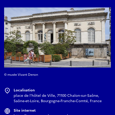
témoignage irremplaçable sur l’évolution de la notion de
patrimoine et sur celle du regard qui vient le révéler.
Aujourd’hui, la couverture du patrimoine régional depuis les
années 1960 constitue une trace documentaire extrêmement
précieuse, un complément indispensable au discours
scientifique et même souvent le meilleur moyen de décrire le
patrimoine d’un territoire. Véritable archive de la recherche,
elle permet de conserver un témoignage daté qui alimente la
mémoire visuelle des lieux et des objets.
© musée Vivant Denon
Localisation
place de l'hôtel de Ville, 71100 Chalon-sur-Saône,
Saône-et-Loire, Bourgogne-Franche-Comté, France
Site internet