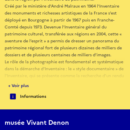
Créé par le ministère d’André Malraux en 1964 l’Inventaire
des monuments et richesses artistiques de la France s’est
déployé en Bourgogne à partir de 1967 puis en Franche-
Comté depuis 1973. Devenue l’Inventaire général du
patrimoine culturel, transférée aux régions en 2004, cette «
aventure de l’esprit » a permis de dresser un panorama du
patrimoine régional fort de plusieurs dizaines de milliers de
dossiers et de plusieurs centaines de milliers d’images.
Le rôle de la photographie est fondamental et systématique
dans la démarche d’Inventaire : le « style documentaire » de
l’Inventaire, qui se présente comme la recherche d’un rendu
neutre le plus fidèle possible des architectures et des objets
+ Voir plus
d’art est considéré comme la meilleure manière de rendre
Informations
compte de la nature et de la matérialité du patrimoine. La
tension entre ce parti-pris de neutralité et la patte des
photographes, le regard sensible et original de chacun
d’entre eux, fait de la couverture photographique du
musée Vivant Denon
patrimoine régional un objet composite et protéiforme, un