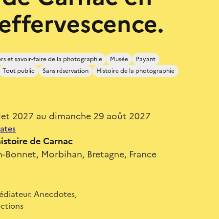
 effervescence.
rs et savoir-faire de la photographie
Musée
Payant
Tout public
Sans réservation
Histoire de la photographie
illet 2027 au dimanche 29 août 2027
dates
istoire de Carnac
an-Bonnet, Morbihan, Bretagne, France
 médiateur. Anecdotes,
ections