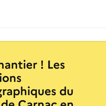
hantier ! Les
ions
raphiques du
de Carnac en