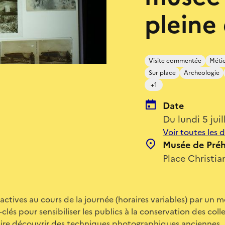
pleine
Visite commentée
Métie
Sur place
Archeologie
+1
Date
Du lundi 5 ju
Voir toutes les 
Musée de Préh
Place Christi
ractives au cours de la journée (horaires variables) par un
clés pour sensibiliser les publics à la conservation des coll
ire découvrir des techniques photographiques anciennes.