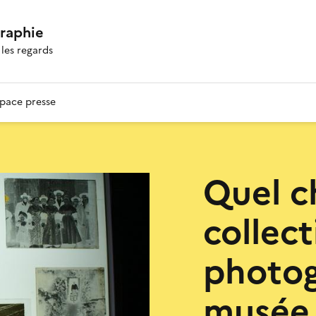
graphie
les regards
pace presse
Quel c
collect
photog
musée 