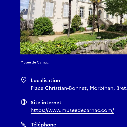
Musée de Carnac
Localisation
Place Christian-Bonnet, Morbihan, Bret
Site internet
https://www.museedecarnac.com/
Téléphone