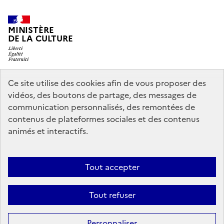
MINISTÈRE
DE LA CULTURE
Ce site utilise des cookies afin de vous proposer des
legifrance.gouv.fr
info.gouv.fr
vidéos, des boutons de partage, des messages de
communication personnalisés, des remontées de
service-public.gouv.fr
data.gouv.fr
contenus de plateformes sociales et des contenus
animés et interactifs.
Politique d’utilisation des témoins de connexion (cookies)
Politique
Tout accepter
générale de protection des données
Mentions légales
Accessibilité :
partiellement conforme
Nous contacter
Tout refuser
Sauf mention contraire, tous les contenus de ce site sont sous
licence
Personnaliser