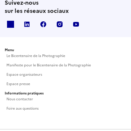
Suivez-nous
des dispositifs et procédés photographiques employés par
sur les réseaux sociaux
l’artiste. Elle ouvre sur des micros-paysages explorant la
frontière entre nature et artifice.
X
Linkedin
Facebook
Instagram
Youtube
E-mail
ce.0360009p@ac-orleans-tours.fr
Menu
Le Bicentenaire de la Photographie
Manifeste pour le Bicentenaire de la Photographie
Espace organisateurs
Espace presse
Informations pratiques
Nous contacter
Foire aux questions