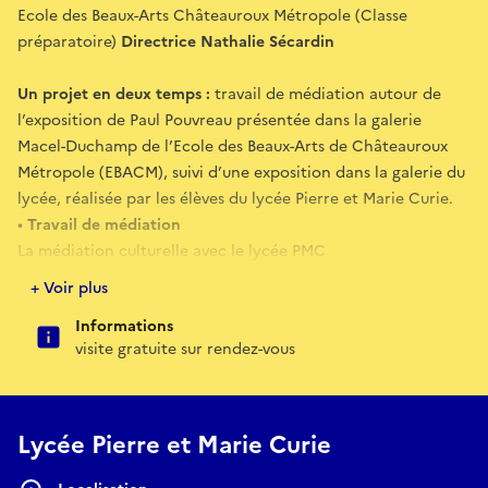
Ecole des Beaux-Arts Châteauroux Métropole (Classe
préparatoire)
Directrice Nathalie Sécardin
Un projet en deux temps :
travail de médiation autour de
l’exposition de Paul Pouvreau présentée dans la galerie
Macel-Duchamp de l’Ecole des Beaux-Arts de Châteauroux
Métropole (EBACM), suivi d’une exposition dans la galerie du
lycée, réalisée par les élèves du lycée Pierre et Marie Curie.
•
Travail de médiation
La médiation culturelle avec le lycée PMC
L’école sensibilise les étudiant(e)s à la pratique de la
+ Voir plus
médiation culturelle dans le cadre d’un partenariat avec le
Informations
lycée Pierre et Marie Curie (classe de seconde, de première
visite gratuite sur rendez-vous
et de terminale spécialité art). Les étudiants de la classe
préparatoire de l’EBACM préparent une intervention à
destination de trois classes (seconde, première, terminale
spécialités).
Lycée Pierre et Marie Curie
Les étapes de travail :
♦ Rencontrer et échanger avec l’artiste, prendre des notes ;