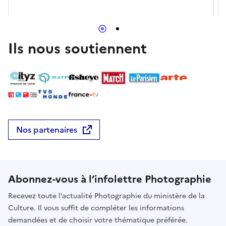
réparer et vivre, d'Abidjan au Grand Paris » et les
Presses Universitaires de Lyon (PUL) Cette
exposition vous est proposée dans le cadre de "L'ici
et l'ailleurs - 200 ans de photographie" et de la Fête
Ils nous soutiennent
de la Science 2026 de l'Université Lumière Lyon 2,
consultez les liens pour découvrir les
programmations complètes de ces évènements.
Nos partenaires
Abonnez-vous à l’infolettre Photographie
Recevez toute l’actualité Photographie du ministère de la
Culture. Il vous suffit de compléter les informations
demandées et de choisir votre thématique préférée.