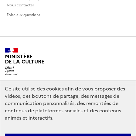
Nous contacter
Foire aux questions
MINISTÈRE
DE LA CULTURE
Ce site utilise des cookies afin de vous proposer des
legifrance.gouv.fr
info.gouv.fr
vidéos, des boutons de partage, des messages de
communication personnalisés, des remontées de
service-public.gouv.fr
data.gouv.fr
contenus de plateformes sociales et des contenus
animés et interactifs.
Politique d’utilisation des témoins de connexion (cookies)
Politique