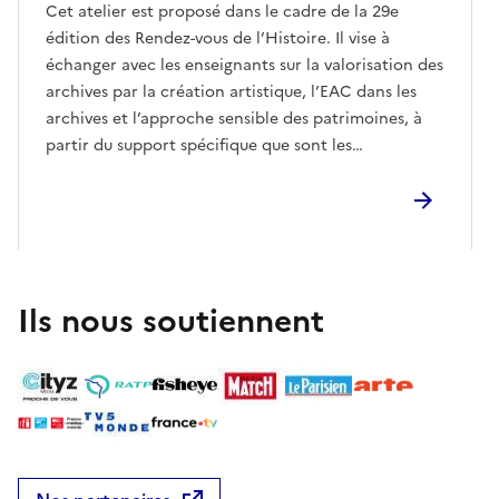
Cet atelier est proposé dans le cadre de la 29e
édition des Rendez-vous de l’Histoire. Il vise à
échanger avec les enseignants sur la valorisation des
archives par la création artistique, l’EAC dans les
archives et l’approche sensible des patrimoines, à
partir du support spécifique que sont les
photographies.Cet atelier s'appuie sur différentes
expériences des Archives départementales.En 2026,
les Archives départementales de Loir-et-Cher ont
travaillé avec les élèves adultes de l’atelier
“Photographie numérique” de l’école d’art de
Blois/Agglopolys autour de photographies
Ils nous soutiennent
d’archives. Les élèves ont été accompagnés par une
archiviste, une artiste photographe et leur
enseignante dans la réalisation de reconductions
photographiques. Ils ont ainsi été familiarisés avec
l’histoire de la photographie et de ses pratiques, de
la prise de vue argentique à la retouche. Ces
avant/après ont fait l’objet d’une exposition,