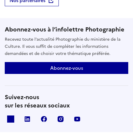
Nos partenaires
intitulée “En vis-à-vis : vues de rues, vues d'archives”
et présentée en plein air à Blois du 1er juin au 31
juillet 2026.Réserver
Abonnez-vous à l’infolettre Photographie
Recevez toute l’actualité Photographie du ministère de la
Culture. Il vous suffit de compléter les informations
demandées et de choisir votre thématique préférée.
Abonnez-vous
Suivez-nous
sur les réseaux sociaux
X
Linkedin
Facebook
Instagram
Youtube