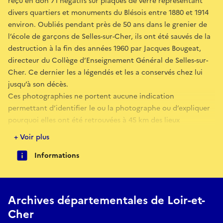
reçu en don 71 négatifs sur plaques de verre représentant
divers quartiers et monuments du Blésois entre 1880 et 1914
environ. Oubliés pendant près de 50 ans dans le grenier de
l’école de garçons de Selles-sur-Cher, ils ont été sauvés de la
destruction à la fin des années 1960 par Jacques Bougeat,
directeur du Collège d’Enseignement Général de Selles-sur-
Cher. Ce dernier les a légendés et les a conservés chez lui
jusqu’à son décès.
Ces photographies ne portent aucune indication
permettant d’identifier le ou la photographe ou d’expliquer
pourquoi elles ont été retrouvées à 45 km des lieux
photographiés. Maëlle Szwaicer, archiviste responsable des
+ Voir plus
fonds iconographiques, s’est donc lancée dans une enquête
Informations
pour percer les mystères de leur origine. En examinant les
plaques, à la fois dans leur matérialité et dans ce qu’elles
représentent, des indices apparaissent.
En 2017, le musée des civilisations de l’Europe et de la
Archives départementales de Loir-et-
Méditerranée acquiert en vente publique une œuvre de
Cher
Jacques Villeglé : Rue de la Fontaine du Roi, 1er mai fête du