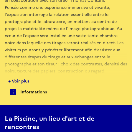
en collaboration avec son tireur Thomas Consani.
Pensée comme une expérience immersive et vivante,
l’exposition interroge la relation essentielle entre le
photographe et le laboratoire, en mettant au centre du
projet la matérialité même de l’image photographique. Au
cœur de l’espace sera installée une vaste tente-chambre
noire dans laquelle des tirages seront réalisés en direct. Les
visiteurs pourront y pénétrer librement afin d’assister aux
différentes étapes du tirage et aux échanges entre le
photographe et son tireur : choix des contrastes, densité des
noirs, texture des papiers, construction du regard.
+ Voir plus
Autour de cette chambre noire vivante seront présentés des
Informations
tirages encadrés issus de Desmemoria, projet réalisé à Cuba
entre 2016 et 2017 après plusieurs mois d’immersion au sein
des villages sucriers cubains. Des œuvres vidéo inédites,
jamais montrées jusqu’à présent, viendront prolonger cette
La Piscine, un lieu d'art et de
exploration sensible du territoire et de la mémoire. Des
rencontres
extraits d’un documentaire consacré à la relation entre