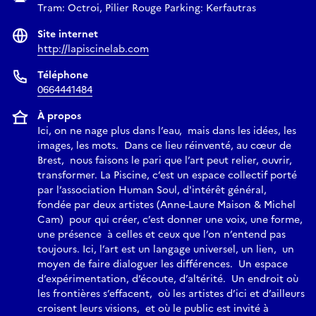
Tram: Octroi, Pilier Rouge Parking: Kerfautras
recherche exigeante sur la matérialité de l’image. Ensemble,
ils développent une approche du tirage pensée comme un
Site internet
véritable prolongement du travail photographique : choix
http://lapiscinelab.com
des papiers, fabrication de supports spécifiques, recherches
Téléphone
autour des émulsions, travail des noirs, de la lumière et des
0664441484
textures afin que chaque image trouve sa forme la plus juste.
Le travail de Pierre-Elie de Pibrac, fondé sur de longues
À propos
immersions documentaires et une réflexion plastique
Ici, on ne nage plus dans l’eau, mais dans les idées, les
images, les mots. Dans ce lieu réinventé, au cœur de
approfondie, se prolonge ainsi dans le laboratoire, où
Brest, nous faisons le pari que l’art peut relier, ouvrir,
l’image continue de se construire jusqu’à devenir un objet
transformer. La Piscine, c’est un espace collectif porté
physique et sensible.
par l’association Human Soul, d'intérêt général,
fondée par deux artistes (Anne-Laure Maison & Michel
À travers ce projet, La Piscine souhaite faire découvrir au
Cam) pour qui créer, c’est donner une voix, une forme,
public la dimension profondément humaine, collaborative et
une présence à celles et ceux que l’on n’entend pas
sensible du processus photographique, en donnant à voir ce
toujours. Ici, l’art est un langage universel, un lien, un
moyen de faire dialoguer les différences. Un espace
qui demeure habituellement invisible : la naissance de
d’expérimentation, d’écoute, d’altérité. Un endroit où
l’image.
les frontières s’effacent, où les artistes d’ici et d’ailleurs
croisent leurs visions, et où le public est invité à